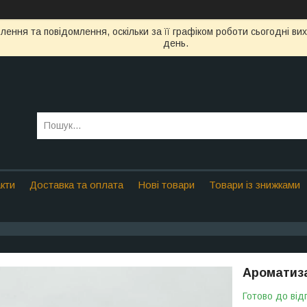
ення та повідомлення, оскільки за її графіком роботи сьогодні в
день.
кти
Доставка та оплата
Нові товари
Товари із знижками
Ароматиза
Готово до від