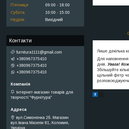
Пʼятниця
09:00
18:00
Субота
10:00
15:00
Неділя
Вихідний
Контакти
Лише декілька к
furnitura1111@gmail.com
Для наповнення
+380967375410
днів.
Увага! Ко
+380967375410
Збільшуйте кіль
+380967375410
щільний фетр чо
розповсюджуючи 
Інтернет-магазин товарів для
творчості "Фурнітура"
вул.Симоненка 2б. Магазин
вул.Івана Мазепи 81, Коломия,
Україна