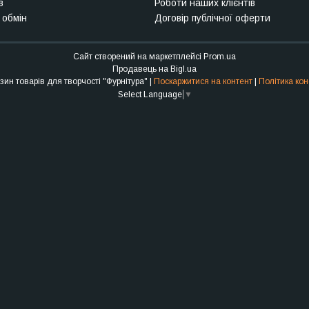
в
Роботи наших клієнтів
 обмін
Договір публічної оферти
Сайт створений на маркетплейсі
Prom.ua
Продавець на Bigl.ua
Інтернет-магазин товарів для творчості "Фурнітура" |
Поскаржитися на контент
|
Політика кон
Select Language
▼