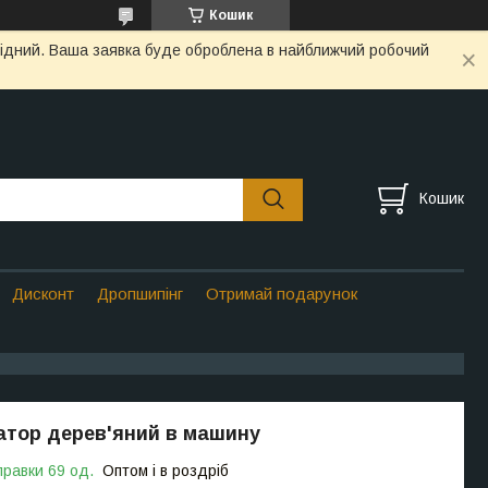
Кошик
ихідний. Ваша заявка буде оброблена в найближчий робочий
Кошик
Дисконт
Дропшипінг
Отримай подарунок
тор дерев'яний в машину
правки 69 од.
Оптом і в роздріб