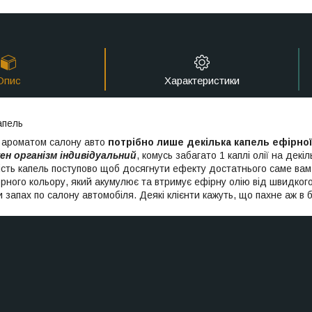
Опис
Характеристики
апель
 ароматом салону авто
потрібно лише декілька капель ефірної
жен організм індивідуальний
, комусь забагато 1 каплі олії на декі
кість капель поступово щоб досягнути ефекту достатнього саме ва
рного кольору, який акумулює та втримує ефірну олію від швидкого
запах по салону автомобіля. Деякі клієнти кажуть, що пахне аж в б