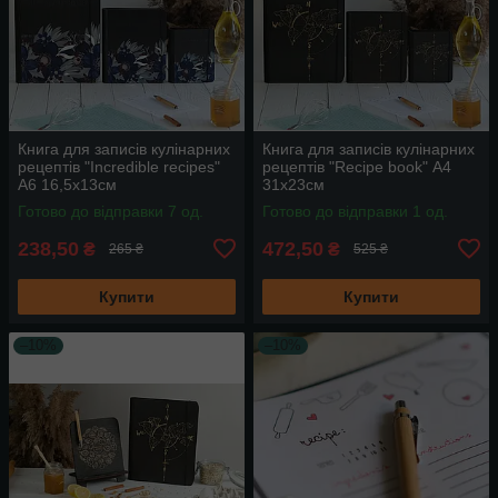
Книга для записів кулінарних
Книга для записів кулінарних
рецептів "Incredible recipes"
рецептів "Recipe book" А4
А6 16,5х13см
31х23см
Готово до відправки 7 од.
Готово до відправки 1 од.
238,50
472,50
₴
₴
265 ₴
525 ₴
Купити
Купити
–10%
–10%