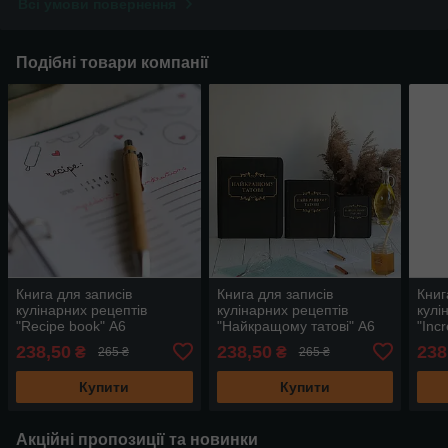
Всі умови повернення
Подібні товари компанії
Книга для записів
Книга для записів
Книг
кулінарних рецептів
кулінарних рецептів
кулі
"Recipe book" А6
"Найкращому татові" А6
"Inc
16,5х13см
16,5х13см
16,5
238,50
238,50
238
₴
₴
265 ₴
265 ₴
Купити
Купити
Акційні пропозиції та новинки