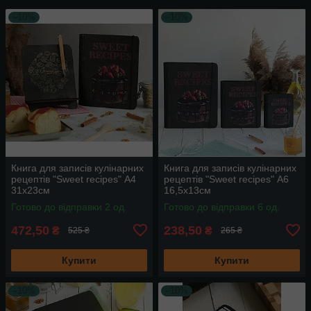
–10%
–10%
Книга для записів кулінарних
Книга для записів кулінарних
рецептів "Sweet recipes" А4
рецептів "Sweet recipes" А6
31х23см
16,5х13см
Готово до відправки 2 од.
Готово до відправки 6 од.
472,50
238,50
₴
₴
525 ₴
265 ₴
Купити
Купити
–10%
–10%