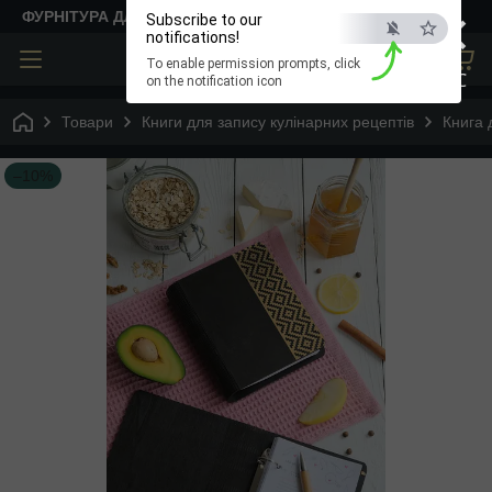
×
ФУРНІТУРА ДЛЯ ТВОРЧОСТІ
Subscribe to our
notifications!
To enable permission prompts, click
ESC
on the notification icon
Товари
Книги для запису кулінарних рецептів
Книга 
–10%