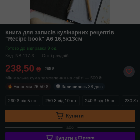
Книга для записів кулінарних рецептів
"Recipe book" А6 16,5х13см
Готово до відправки 9 од.
Код: NB-117-3
Опт і роздріб
238,50
₴
265 ₴
Мінімальна сума замовлення на сайті — 500 ₴
Економія
26.50 ₴
Залишилось
38 днів
260 ₴
від 5 шт.
250 ₴
від 10 шт.
240 ₴
від 15 шт.
230 ₴
в
Купити
або
Купити з