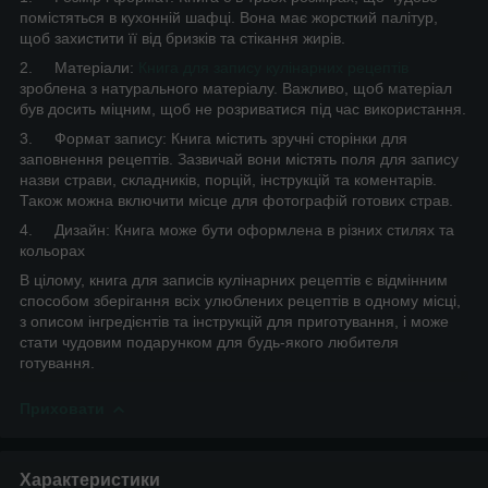
помістяться в кухонній шафці. Вона має жорсткий палітур,
щоб захистити її від бризків та стікання жирів.
2. Матеріали:
Книга для запису кулінарних рецептів
зроблена з натурального матеріалу. Важливо, щоб матеріал
був досить міцним, щоб не розриватися під час використання.
3. Формат запису: Книга містить зручні сторінки для
заповнення рецептів. Зазвичай вони містять поля для запису
назви страви, складників, порцій, інструкцій та коментарів.
Також можна включити місце для фотографій готових страв.
4. Дизайн: Книга може бути оформлена в різних стилях та
кольорах
В цілому, книга для записів кулінарних рецептів є відмінним
способом зберігання всіх улюблених рецептів в одному місці,
з описом інгредієнтів та інструкцій для приготування, і може
стати чудовим подарунком для будь-якого любителя
готування.
Приховати
Характеристики