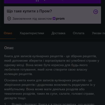
Що таке купити з Пром?
Замовлення під захистом
Опис
Характеристики
Доставка
Оплата
Умови п
Опис
Книга для записів кулінарних рецептів - це збірник рецептів,
який допоможе зберегти і зорганізувати всі улюблені страви у
одному місці. Вона може бути корисна для будь-якого
любителя готування, який хоче створити свою власну
колекцію рецептів.
Основна мета книги для записів кулінарних рецептів - це
зберігання рецептів і додаткова можливість редагувати їх у
майбутньому. Вона може мати декілька розділів або
тематичних розділів, таких як супи, салати, головні страви,
десерти тощо.
1. Розмір і формат: Книга є в трьох розмірах, що чудово