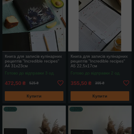
Книга для записів кулінарних
Книга для записів кулінарних
рецептів "Incredible recipes"
рецептів "Incredible recipes"
А4 31х23см
А5 22,5х17см
Готово до відправки 3 од.
Готово до відправки 2 од.
472,50
355,50
₴
₴
525 ₴
395 ₴
Купити
Купити
–10%
–10%