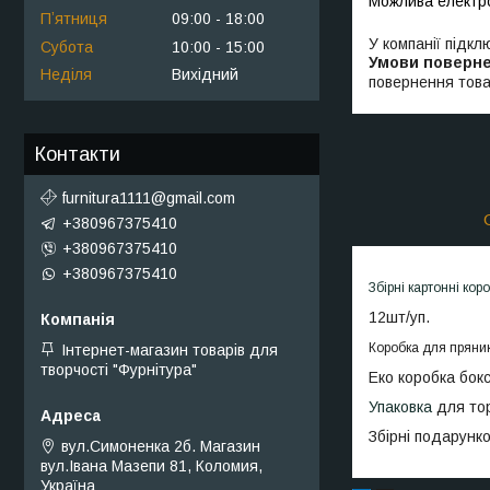
Пʼятниця
09:00
18:00
У компанії підкл
Субота
10:00
15:00
Неділя
Вихідний
повернення това
Контакти
furnitura1111@gmail.com
+380967375410
+380967375410
+380967375410
Збірні картонні кор
12шт/уп.
Коробка для пряник
Інтернет-магазин товарів для
творчості "Фурнітура"
Еко коробка бок
Упаковка
для тор
Збірні подарунко
вул.Симоненка 2б. Магазин
вул.Івана Мазепи 81, Коломия,
Україна