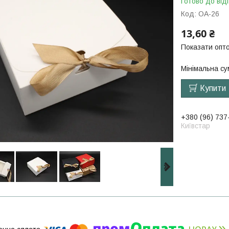
Готово до від
Код:
OA-26
13,60 ₴
Показати опто
Мінімальна су
Купити
+380 (96) 737
Київстар