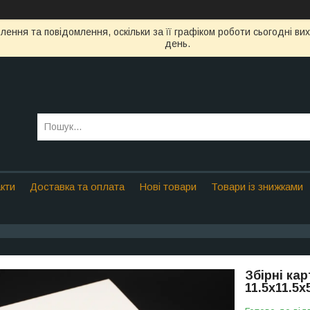
ення та повідомлення, оскільки за її графіком роботи сьогодні в
день.
кти
Доставка та оплата
Нові товари
Товари із знижками
Збірні кар
11.5х11.5х