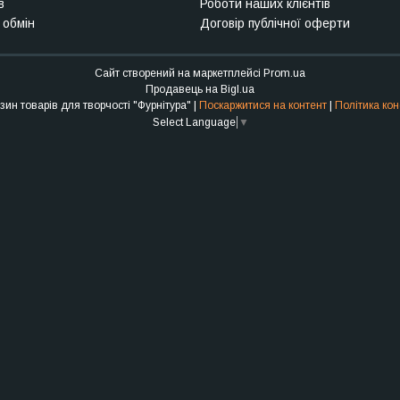
в
Роботи наших клієнтів
 обмін
Договір публічної оферти
Сайт створений на маркетплейсі
Prom.ua
Продавець на Bigl.ua
Інтернет-магазин товарів для творчості "Фурнітура" |
Поскаржитися на контент
|
Політика кон
Select Language
▼