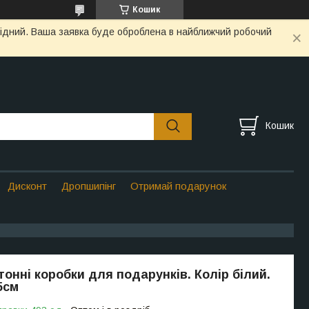
Кошик
ихідний. Ваша заявка буде оброблена в найближчий робочий
Кошик
Дисконт
Дропшипінг
Отримай подарунок
тонні коробки для подарунків. Колір білий.
5см