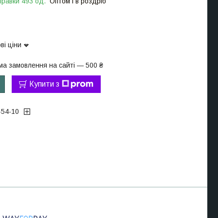
правки 493 од.
Оптом і в роздріб
ві ціни
ма замовлення на сайті — 500 ₴
Купити з
-54-10