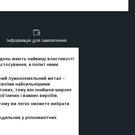
Інформація для замовлення
й день мають найвищі властивості
астосування, а попит ними
існий лужноземельний метал –
 своїми найсильнішими
тових, тому він знайшов широке
об'ємних і важких виробів.
, тому ви легко зможете вибрати
лодильник у різноманітних