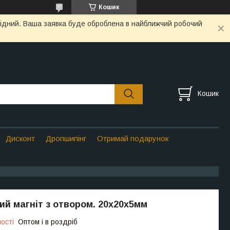
Кошик
ихідний. Ваша заявка буде оброблена в найближчий робочий
Кошик
Дисконт
Дропшипінг
Отримай подарунок
й магніт з отвором. 20х20х5мм
ості
Оптом і в роздріб