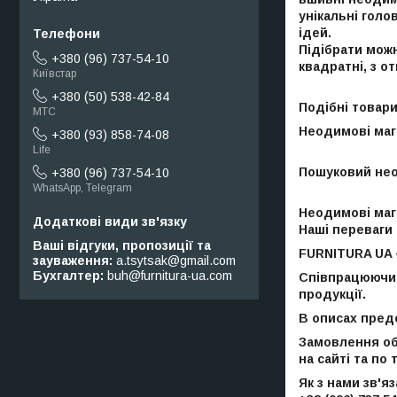
унікальні гол
ідей.
Підібрати можн
+380 (96) 737-54-10
квадратні, з о
Київстар
+380 (50) 538-42-84
Подібні товар
МТС
Неодимові маг
+380 (93) 858-74-08
Life
Пошуковий нео
+380 (96) 737-54-10
WhatsApp, Telegram
Неодимові маг
Наші переваги
Ваші відгуки, пропозиції та
FURNITURA UA –
зауваження
a.tsytsak@gmail.com
Бухгалтер
buh@furnitura-ua.com
Співпрацюючи з
продукції.
В описах пред
Замовлення об
на сайті та по
Як з нами зв'я