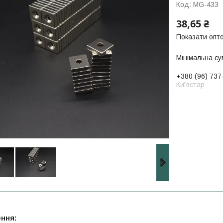
Код:
MG-433
38,65 ₴
Показати опто
Мінімальна су
+380 (96) 737
Київстар