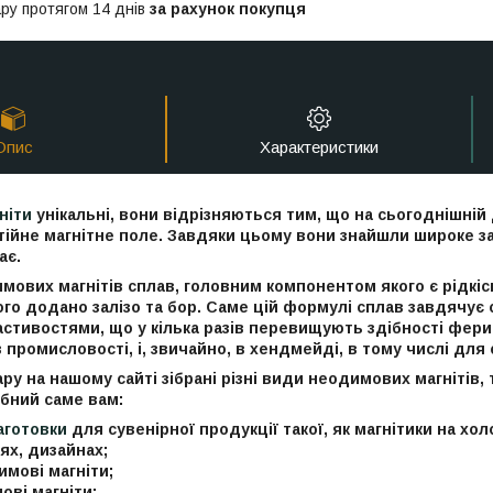
ру протягом 14 днів
за рахунок покупця
Опис
Характеристики
ніти
унікальні, вони відрізняються тим, що на сьогоднішні
тійне магнітне поле. Завдяки цьому вони знайшли широке з
ає.
имових магнітів сплав, головним компонентом якого є рідк
ого додано залізо та бор. Саме цій формулі сплав завдячує
астивостями, що у кілька разів перевищують здібності фери
 промисловості, і, звичайно, в хендмейді, в тому числі для 
вару на нашому сайті зібрані різні види неодимових магнітів
ібний саме вам:
заготовки
для сувенірної продукції такої, як магнітики на хо
лях, дизайнах;
мові магніти;
ові магніти;