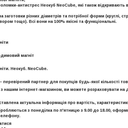
оволомки-антистрес Неокуб NeoCube, які також відкривають 
а заготовки різних діаметрів та потрібної форми (круглі, ст
твором тощо). Всі вони на 100% якісні та функціональні.
и
ніти
димовий магніт
ніти. Неокуб. NeoCube.
 перевірений партнер для покупців будь-якої кількості тов
 нашим інтернет-магазином, ви можете розраховувати на до
ставлена актуальна інформація про вартість, характеристик
робляються з понеділка по п'ятницю з 9.00 до 18.00, оформ
 телефону.
затися