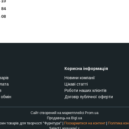
 10
 84
 08
Корисна інформація
варів
Новини компанії
плата
Цікаві статті
в
Роботи наших клієнтів
 обмін
Договір публічної оферти
Сайт створений на маркетплейсі
Prom.ua
Продавець на Bigl.ua
Інтернет-магазин товарів для творчості "Фурнітура" |
Поскаржитися на контент
|
Політика кон
Select Language
▼