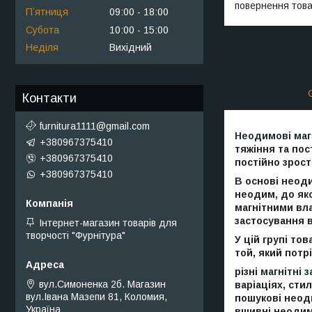
повернення това
Пʼятниця
09:00
18:00
Субота
10:00
15:00
Неділя
Вихідний
Контакти
furnitura1111@gmail.com
Неодимові маг
+380967375410
тяжіння та пос
+380967375410
постійно зрост
+380967375410
В основі неод
неодим, до як
магнітними вл
застосування в
Інтернет-магазин товарів для
творчості "Фурнітура"
У цій групі то
той, який потр
різні
магнітні 
вул.Симоненка 2б. Магазин
варіаціях, сти
вул.Івана Мазепи 81, Коломия,
пошукові неоди
Україна
вшивні неодим