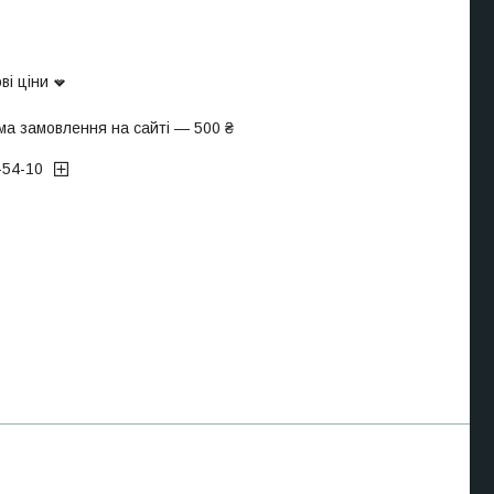
ві ціни
ма замовлення на сайті — 500 ₴
-54-10