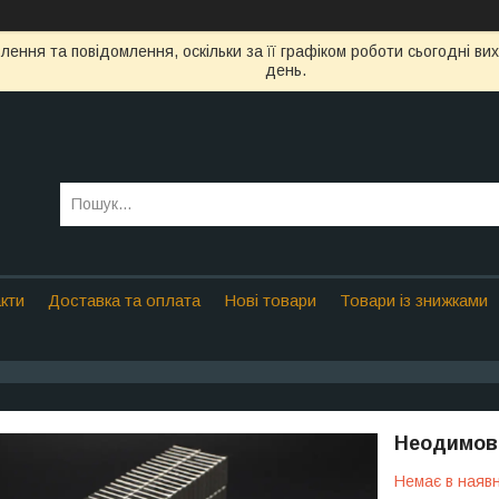
ення та повідомлення, оскільки за її графіком роботи сьогодні в
день.
кти
Доставка та оплата
Нові товари
Товари із знижками
Неодимови
Немає в наявн