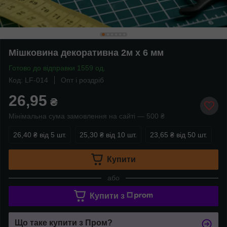
Мішковина декоративна 2м х 6 мм
Готово до відправки 1559 од.
Код: LF-014
Опт і роздріб
26,95
₴
Мінімальна сума замовлення на сайті — 500 ₴
26,40 ₴
від 5 шт.
25,30 ₴
від 10 шт.
23,65 ₴
від 50 шт.
Купити
або
Купити з
Що таке купити з Пром?