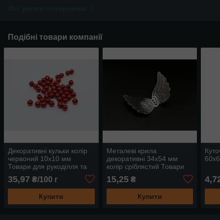
Всі умови повернення
Подібні товари компанії
Декоративні кульки колір
Металеві крила
Куто
червоний 10х10 мм
декоративні 34х54 мм
60х
Товари для рукоділля та
колір сріблястий Товари
творчості
для рукоділля
35,97
15,25
4,7
₴/100 г
₴
Купити
Купити