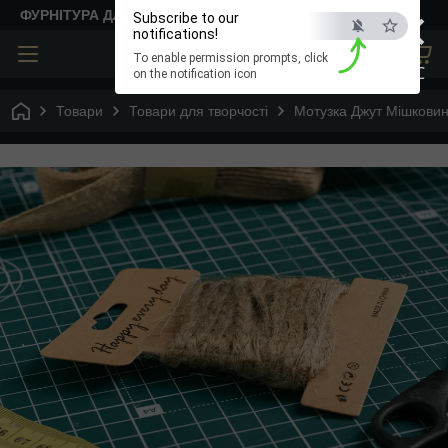
×
ФУРНІТУРА ДЛЯ ТВОРЧОСТІ
Subscribe to our
notifications!
To enable permission prompts, click
ESC
on the notification icon
Товари
Товари для творчості
Мотузка Джут Мішкови