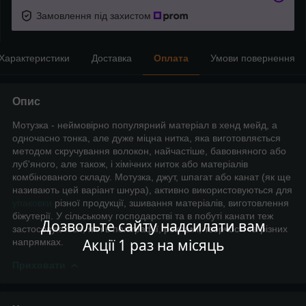
Замовлення під захистом
Характеристики
Доставка
Оплата
Умови повернення
Опис
Мотузка - неймовірно популярний матеріал в хенд мейд, а
одночасно тонка, але дуже міцна нитка, яка виготовляється
методом скручування волокон, найчастіше, бавовняного або
луб'яного, але також, і хімічних ниток або матеріалів
комбінованого складу. Мотузка, джут, шпагат або канат (як ще
називають цей варіант шнура), активно використовуються для
упаковки
різної продукції, зшивання матеріалів, виготовлення
біжутерії. У сільському господарстві та в побуті канати теж
Дозвольте сайту надсилати вам
застосовуються, як і в поліграфії, рекламі, творчості та різних
Акції 1 раз на місяць
напрямках.
Приховати