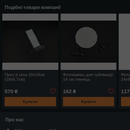
Подібні товари компанії
Приз зі скла 20х10см
Фотокамінь для сублімації
Фото
(18х5,7см)
14 см глянець
14х9
570
162
117
₴
₴
Купити
Купити
Про нас