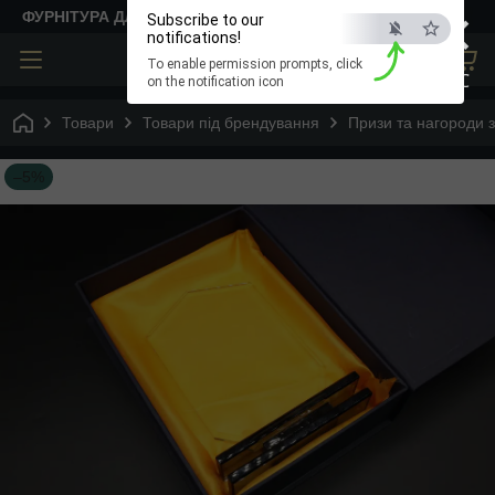
×
ФУРНІТУРА ДЛЯ ТВОРЧОСТІ
Subscribe to our
notifications!
To enable permission prompts, click
ESC
on the notification icon
Товари
Товари під брендування
Призи та нагороди з
–5%