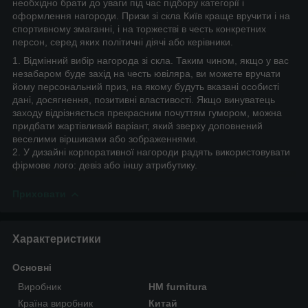
необхідно брати до уваги під час підбору категорії і
оформлення нагороди. Призи зі скла Київ краще вручити і на
спортивному змаганні, і на торжестві в честь конкретних
персон, серед яких політичні діячі або керівники.
1. Відмінний вибір нагорода зі скла. Таким чином, якщо у вас
незабаром буде захід на честь ювіляра, ви можете вручати
йому персональний приз, на якому будуть вказані особисті
дані, досягнення, позитивні властивості. Якщо винуватець
заходу відрізняється прекрасним почуттям гумором, можна
придбати жартівливий варіант, який зверху доповнений
веселими віршиками або зображеннями.
2. У дизайні корпоративної нагороди радять використовувати
фірмове лого: девіз або іншу атрибутику.
Приховати
Характеристики
Основні
Виробник
HM furnitura
Країна виробник
Китай