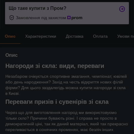
Що таке купити з Пром?
Замовлення під захистом
Опис
Характеристики
Доставка
Оплата
Умови п
Опис
Нагороди зі скла: види, переваги
Незабаром очікується спортивне змагання, чемпіонат, ювілей
або день народження? Захід на честь відкриття нових філій
фірми? Для цього заздалегідь можна купити нагороди зі скла
в Києві.
Переваги призів і сувенірів зі скла
Через що для виготовлення нагород ми використовуємо
тільки скло? Причини бувають різні. І справа не просто в
демократичній ціні, так як даний матеріал, який так прекрасно
переливається в сонячних променях, має безліч інших