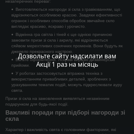
незаперечних переваг:
Виготовляються нагороди зі скла з гравіюванням, що
відрізняються особливою красою. Завдяки ефективності
огранок і особливих способів обробок звичайне скло
виглядає красиво, яскраво і урочисто.
Відмінна гра світла і тіней є ще однією причиною
замовити призи зі скла і акрилу, які відрізняються
сяйвом мерехтливих сонячних променів. Вони будуть як
джерело прекрасного настрою.
Дозвольте сайту надсилати вам
Багате оформлення. Яскраві виразні дизайнерські
Акції 1 раз на місяць
прийоми.
У роботах застосовується вітражна техніка з
використанням привабливих деталей, зроблених з
урахуванням тематик подій, можуть підкреслювати ауру
свята.
Призи зі скла на замовлення виявляться незамінним
подарунком для будь-якої події.
Важливі поради при підборі нагороди зі
скла
Характер і важливість свята є головними факторами, які