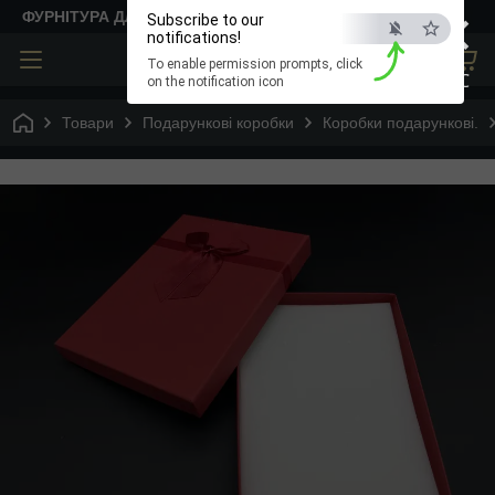
×
ФУРНІТУРА ДЛЯ ТВОРЧОСТІ
Subscribe to our
notifications!
To enable permission prompts, click
ESC
on the notification icon
Товари
Подарункові коробки
Коробки подарункові.