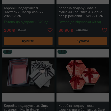
Коробки подарункові
Коробка подарункова з
"Метелик". Колір чорний.
ручками і бантиком. Серце.
29х23х6см
Колір рожевий. 15х12х12см.
Готово до відправки 240 од.
Готово до відправки 69 од.
200
80,96
₴
₴
250 ₴
101,20 ₴
Купити
Купити
–5%
–5%
Коробка подарункова. 3шт/
Коробка подарункова
комплект. Колір блакитний.
шестикутна з бантиком. 3шт/