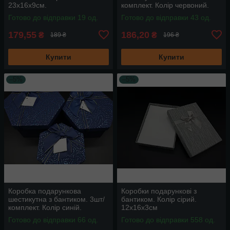
23х16х9см.
комплект. Колір червоний.
19х10см
Готово до відправки 19 од.
Готово до відправки 43 од.
179,55
186,20
₴
₴
189 ₴
196 ₴
Купити
Купити
–5%
–5%
Коробка подарункова
Коробки подарункові з
шестикутна з бантиком. 3шт/
бантиком. Колір сірий.
комплект. Колір синій.
12х16х3см
19х10см
Готово до відправки 66 од.
Готово до відправки 558 од.