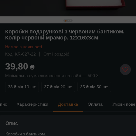
Коробки подарункові з червоним бантиком.
Колір червонй мрамор. 12х16х3см
Немає в наявності
Код: KR-027-22
Опт і роздріб
39,80
₴
Мінімальна сума замовлення на сайті — 500 ₴
38 ₴
від 10 шт.
37 ₴
від 20 шт.
35 ₴
від 50 шт.
пис
Характеристики
Доставка
Оплата
Умови пове
Опис
Коробки з бантиком.