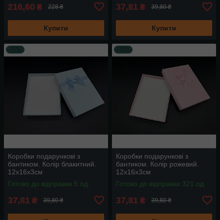
216,60
37,81
₴
₴
228 ₴
39,80 ₴
Купити
Купити
–5%
–5%
Коробки подарункові з
Коробки подарункові з
бантиком. Колір блакитний.
бантиком. Колір рожевий.
12х16х3см
12х16х3см
Готово до відправки 5 од.
Готово до відправки 321 од.
37,81
37,81
₴
₴
39,80 ₴
39,80 ₴