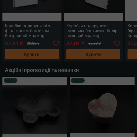
Коробки подарункові з
Коробки подарункові з
Коро
фіолетовим бантиком.
рожевим бантиком. Колір
бірю
Колір синій мрамор.
рожевий мрамор.
Колі
12х16х3см
12х16х3см
12х
37,81
37,81
37,
₴
₴
39,80 ₴
39,80 ₴
Купити
Купити
Акційні пропозиції та новинки
–20%
–20%