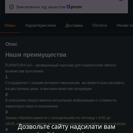
Замовлення під захистом
Опис
Характеристики
Доставка
Оплата
Умови п
Опис
Наши преимущества
FURNITURA UA – проверенный партнер для покупателей любого
количества бутылочек.
1
Сотрудничая с нашим интернет-магазином, вы можете рассчитывать
на доступные цены и высокое качество продукции.
2
В описаниях представлена актуальная информация о стоимости,
характеристиках и назначении.
3
Заказы обрабатываются с понедельника по пятницу с 9.00 до
18.00, оформить покупку можно через корзину на сайте и по телефону.
Дозвольте сайту надсилати вам
4