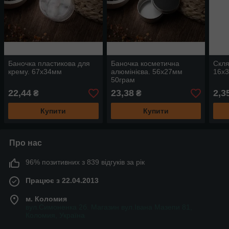
Баночка пластикова для
Баночка косметична
Скля
крему. 67x34мм
алюмінієва. 56x27мм
16х3
50грам
22,44
23,38
2,3
₴
₴
Купити
Купити
Про нас
96% позитивних з 839 відгуків за рік
Працює з 22.04.2013
м. Коломия
вул.Симоненка 2б. Магазин вул.Івана Мазепи 81,
Коломия, Україна