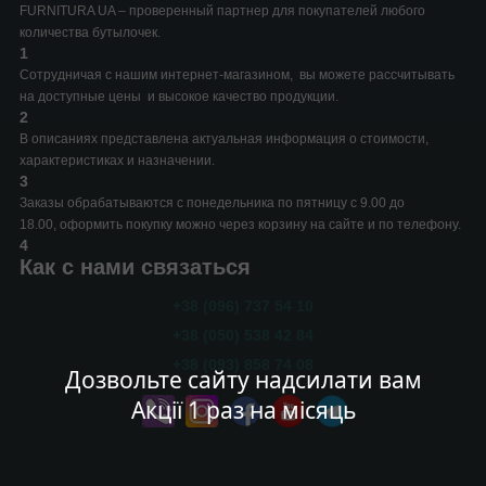
FURNITURA UA – проверенный партнер для покупателей любого
количества бутылочек.
1
Сотрудничая с нашим интернет-магазином, вы можете рассчитывать
на доступные цены и высокое качество продукции.
2
В описаниях представлена актуальная информация о стоимости,
характеристиках и назначении.
3
Заказы обрабатываются с понедельника по пятницу с 9.00 до
18.00, оформить покупку можно через корзину на сайте и по телефону.
4
Как с нами связаться
+38 (096) 737 54 10
+38 (050) 538 42 84
+38 (093) 858 74 08
Дозвольте сайту надсилати вам
Акції 1 раз на місяць