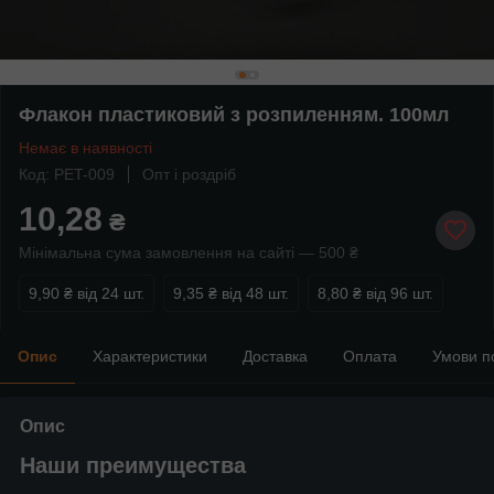
Флакон пластиковий з розпиленням. 100мл
Немає в наявності
Код: PET-009
Опт і роздріб
10,28
₴
Мінімальна сума замовлення на сайті — 500 ₴
9,90 ₴
від 24 шт.
9,35 ₴
від 48 шт.
8,80 ₴
від 96 шт.
Опис
Характеристики
Доставка
Оплата
Умови п
Опис
Наши преимущества