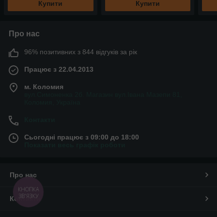
Купити
Купити
Про нас
96% позитивних з 844 відгуків за рік
Працює з 22.04.2013
м. Коломия
вул.Симоненка 2б. Магазин вул.Івана Мазепи 81,
Коломия, Україна
Контакти
Сьогодні працює з 09:00 до 18:00
Показати весь графік роботи
Про нас
КНОПКА
ЗВ'ЯЗКУ
Контакти