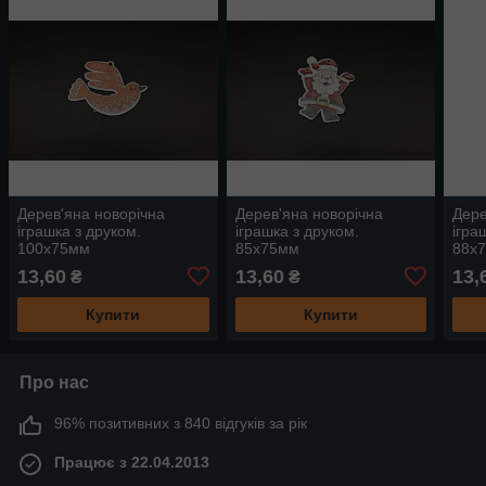
Дерев'яна новорічна
Дерев'яна новорічна
Дере
іграшка з друком.
іграшка з друком.
ігра
100х75мм
85х75мм
88х
13,60
13,60
13,
₴
₴
Купити
Купити
Про нас
96% позитивних з 840 відгуків за рік
Працює з 22.04.2013