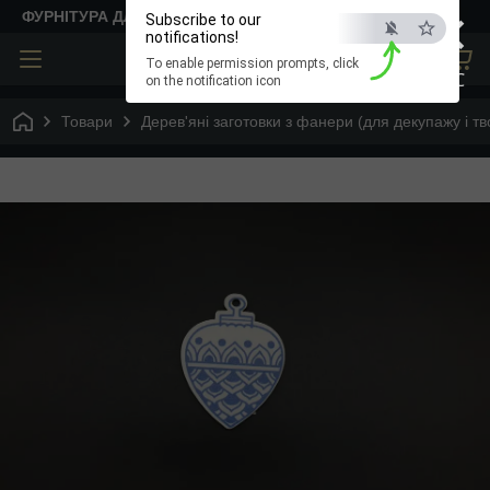
×
ФУРНІТУРА ДЛЯ ТВОРЧОСТІ
Subscribe to our
notifications!
To enable permission prompts, click
ESC
on the notification icon
Товари
Дерев'яні заготовки з фанери (для декупажу і тв