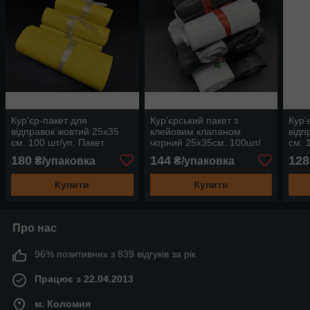
Кур'єр-пакет для
Кур'єрський пакет з
Кур'
відправок жовтий 25х35
клейовим клапаном
відп
см. 100 шт/уп. Пакет
чорний 25х35см. 100шт/
см. 
Поштовий з клейовим
уп. Кур'єр-пакет для
Пошт
180
144
128
₴/упаковка
₴/упаковка
клапаном Кур'єрський без
відправок поштовий без
клап
кишені
кишені
кише
Купити
Купити
Про нас
96% позитивних з 839 відгуків за рік
Працює з 22.04.2013
м. Коломия