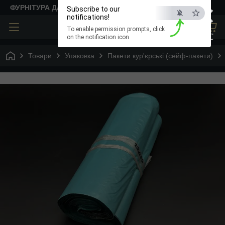
×
ФУРНІТУРА ДЛЯ ТВОРЧОСТІ
Subscribe to our
notifications!
To enable permission prompts, click
ESC
on the notification icon
Товари
Упаковка
Пакети кур'єрські (сейф-пакети)