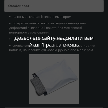
Особливості:
пакет має клапан із клейовим шаром;
розкриття пакета викликає видиму незворотну
деформацію клапана і пакета без можливості
повторного заклеювання;
Дозвольте сайту надсилати вам
непрозорий чорно-білий поліетилен;
Акції 1 раз на місяць
спеціальний шар на пакеті для захисту від стирання
написів, нанесених кульковою ручкою або маркером.