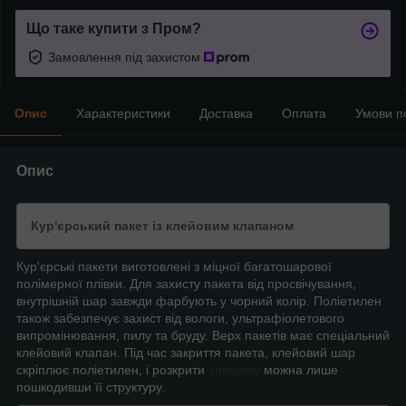
Що таке купити з Пром?
Замовлення під захистом
Опис
Характеристики
Доставка
Оплата
Умови п
Опис
Кур'єрський пакет із клейовим клапаном
Кур'єрські пакети виготовлені з міцної багатошарової
полімерної плівки. Для захисту пакета від просвічування,
внутрішній шар завжди фарбують у чорний колір. Поліетилен
також забезпечує захист від вологи, ультрафіолетового
випромінювання, пилу та бруду. Верх пакетів має спеціальний
клейовий клапан. Під час закриття пакета, клейовий шар
скріплює поліетилен, і розкрити
упаковку
можна лише
пошкодивши її структуру.