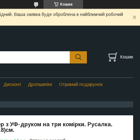
Кошик
ихідний. Ваша заявка буде оброблена в найближчий робочий
Кошик
Дисконт
Дропшипінг
Отримай подарунок
р з УФ-друком на три комірки. Русалка.
8)см.