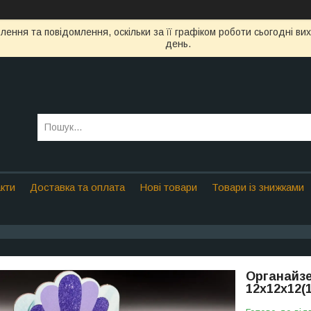
ення та повідомлення, оскільки за її графіком роботи сьогодні в
день.
кти
Доставка та оплата
Нові товари
Товари із знижками
Органайзе
12х12х12(1