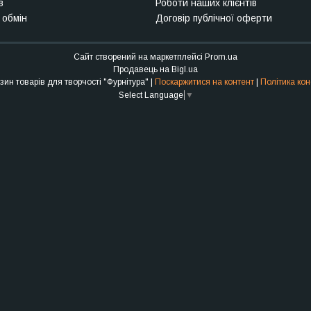
в
Роботи наших клієнтів
 обмін
Договір публічної оферти
Сайт створений на маркетплейсі
Prom.ua
Продавець на Bigl.ua
Інтернет-магазин товарів для творчості "Фурнітура" |
Поскаржитися на контент
|
Політика кон
Select Language
▼