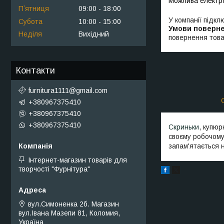
Пʼятниця
09:00
18:00
У компанії підкл
Субота
10:00
15:00
Неділя
Вихідний
повернення това
Контакти
furnitura1111@gmail.com
+380967375410
+380967375410
+380967375410
Скриньки
, купюр
своєму робочому 
запам'ятається 
Інтернет-магазин товарів для
творчості "Фурнітура"
вул.Симоненка 2б. Магазин
вул.Івана Мазепи 81, Коломия,
Україна