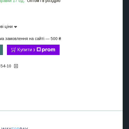
правки 17 од.
Оптом і в роздріб
ві ціни
ма замовлення на сайті — 500 ₴
Купити з
-54-10