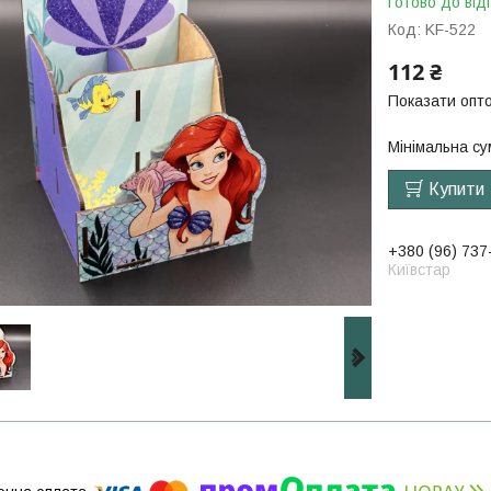
Готово до від
Код:
KF-522
112 ₴
Показати опто
Мінімальна су
Купити
+380 (96) 737
Київстар