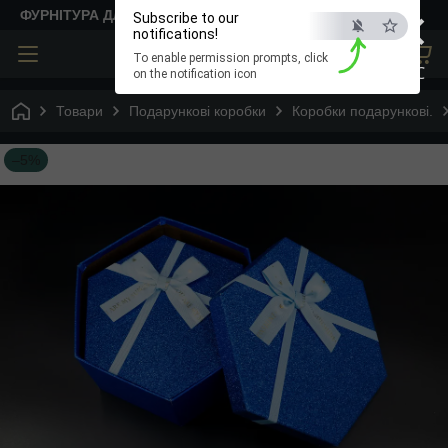
×
ФУРНІТУРА ДЛЯ ТВОРЧОСТІ
Subscribe to our
notifications!
To enable permission prompts, click
ESC
on the notification icon
Товари
Подарункові коробки
Коробки подарункові.
–5%