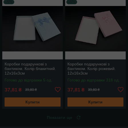
–5%
–5%
Коробки подарункові з
Коробки подарункові з
бантиком. Колір блакитний.
бантиком. Колір рожевий.
12х16х3см
12х16х3см
Готово до відправки 5 од.
Готово до відправки 318 од.
37,81
37,81
₴
₴
39,80 ₴
39,80 ₴
Купити
Купити
Показати ще