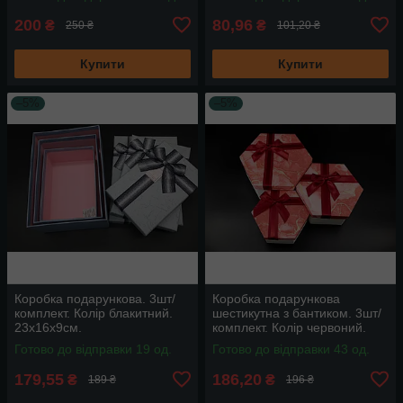
200
80,96
₴
₴
250 ₴
101,20 ₴
Купити
Купити
–5%
–5%
Коробка подарункова. 3шт/
Коробка подарункова
комплект. Колір блакитний.
шестикутна з бантиком. 3шт/
23х16х9см.
комплект. Колір червоний.
19х10см
Готово до відправки 19 од.
Готово до відправки 43 од.
179,55
186,20
₴
₴
189 ₴
196 ₴