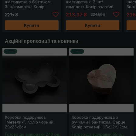
шестикутна з бантиком.
шестикутник. 3 шт/
шест
3шт/комплект. Колір
комплект. Колір золотий
3шт/
коричневий. 19х10см.
глітер. 19х10см.
19х
225
213,37
216
₴
₴
224,60 ₴
Купити
Купити
Акційні пропозиції та новинки
–20%
–20%
Коробки подарункові
Коробка подарункова з
"Метелик". Колір чорний.
ручками і бантиком. Серце.
29х23х6см
Колір рожевий. 15х12х12см.
Готово до відправки 240 од.
Готово до відправки 69 од.