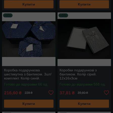
Купити
Купити
–5%
–5%
Коробка подарункова
Коробки подарункові з
шестикутна з бантиком. 3шт/
бантиком. Колір сірий.
комплект. Колір синій.
12х16х3см
19х10см
Готово до відправки 66 од.
Готово до відправки 558 од.
216,60
37,81
₴
₴
228 ₴
39,80 ₴
Купити
Купити