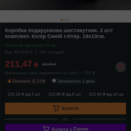
Коробка подарункова шестикутник. 3 шт/
комплект. Колір Синій глітер. 19х10см.
Готово до відправки 74 од.
Код: KR-018-5
Опт і роздріб
211,47
₴
222,60 ₴
Мінімальна сума замовлення на сайті — 500 ₴
Економія
11.13 ₴
Залишилось
1 день
220,20 ₴
від 3 шт.
219,80 ₴
від 6 шт.
215,60 ₴
від 10 шт.
Купити
або
Купити з