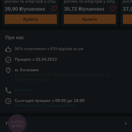
рослин та інтер'єрів у сітці
рослин та інтер'єрів у сітці
росли
0,4 кг, великого розміру
0,5 кг, великого розміру,
0,5 
39,90
35,72
37,
₴/упаковка
₴/упаковка
(25мм), кольорові
кольорові
(16м
Купити
Купити
Про нас
96% позитивних з 839 відгуків за рік
Працює з 22.04.2013
м. Коломия
вул.Симоненка 2б. Магазин вул.Івана Мазепи 81,
Коломия, Україна
Контакти
Сьогодні працює з 09:00 до 18:00
Показати весь графік роботи
КНОПКА
Про нас
ЗВ'ЯЗКУ