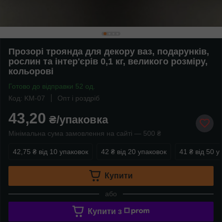
Прозорі троянда для декору ваз, подарунків,
рослин та інтер'єрів 0,1 кг, великого розміру,
кольорові
Готово до відправки 52 од.
Код: KM-07
Опт і роздріб
43,20
₴/упаковка
Мінімальна сума замовлення на сайті — 500 ₴
42,75 ₴
від 10 упаковок
42 ₴
від 20 упаковок
41 ₴
від 50 у
Купити
або
Купити з