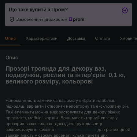
Що таке купити з Пром?
Замовлення під захистом
Опис
Характеристики
Доставка
Оплата
Умови п
Опис
Прозорі троянда для декору ваз,
подарунків, рослин та інтер'єрів 0,1 кг,
великого розміру, кольорові
Різноманітність камінчиків дає змогу вибрати найбільш
підходящі варіанти і створити неповторну та ексклюзивну річ.
Такі елементи можна використовувати для декору різних
предметів, меблів і картин. Вони мають гарний вигляд у
прозорих вазах і чашах. Досвідчені рукодільниці
використовують каміння і
пісок декоративний
для різних цілей,
завжди мають у своєму арсеналі кілька пакетів цих