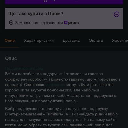
Що таке купити з Пром?
Замовлення під захистом
Опис
Характеристики
Доставка
Оплата
Умови п
Опис
Подарунковий папір
Всі ми полюбляємо подарунки і отримавши красиво
оформлену коробочку з цікавістю гадаємо, що ж приховано в
середині. Святковою
упаковкою
можуть бути різні святкові
коробочки та акуратні бонбоньєрки, але найбільш
популярним та зручним способом загортання подарунків є
його пакування в подарунковий папір.
Вибір подарункового паперу для пакування подарунку
В інтернет-магазині «Furnitura-ua» ви знайдете різний вибір
паперу для пакування ваших подарунків. На нашому сайті
кожен може обрати та купити свій пакувальний папір для