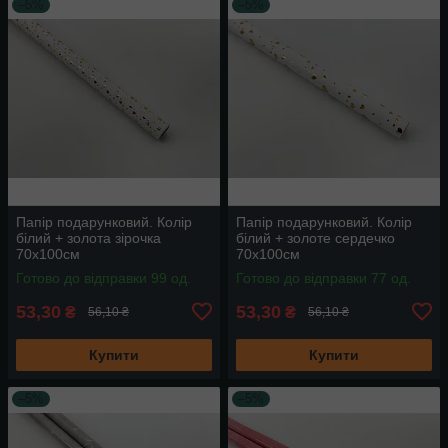
–5%
–5%
Папір подарунковий. Колір
Папір подарунковий. Колір
білий + золота зірочка
білий + золоте сердечко
70х100см
70х100см
Готово до відправки 99 од.
Готово до відправки 77 од.
53,30
53,30
₴
₴
56,10 ₴
56,10 ₴
Купити
Купити
–5%
–5%