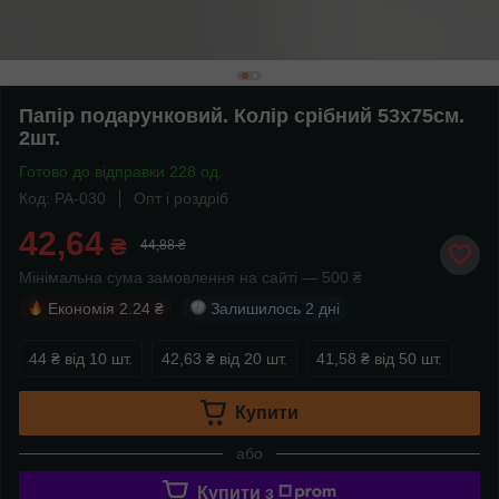
Папір подарунковий. Колір срібний 53х75см.
2шт.
Готово до відправки 228 од.
Код: PA-030
Опт і роздріб
42,64
₴
44,88 ₴
Мінімальна сума замовлення на сайті — 500 ₴
Економія
2.24 ₴
Залишилось
2 дні
44 ₴
від 10 шт.
42,63 ₴
від 20 шт.
41,58 ₴
від 50 шт.
Купити
або
Купити з