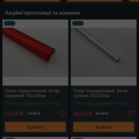
Акційні пропозиції та новинки
–5%
–5%
Папір подарунковий. Колір
Папір подарунковий. Колір
червоний 70х100см
срібний 70х100см
Готово до відправки 229 од.
Готово до відправки 65 од.
71,06
42,64
₴
₴
74,80 ₴
44,88 ₴
Купити
Купити