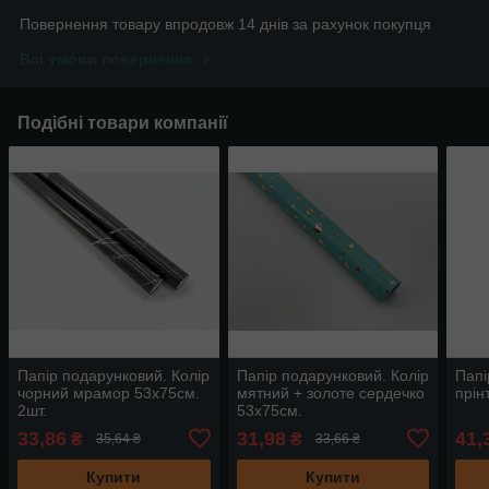
Повернення товару впродовж 14 днів за рахунок покупця
Всі умови повернення
Подібні товари компанії
Папір подарунковий. Колір
Папір подарунковий. Колір
Папі
чорний мрамор 53х75см.
мятний + золоте сердечко
прін
2шт.
53х75см.
33,86
31,98
41,
₴
₴
35,64 ₴
33,66 ₴
Купити
Купити