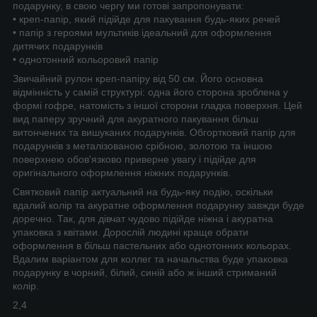
подарунку, в свою чергу ми готові запропонувати:
• креп-папір, який підійде для пакування будь-яких речей
• папір з героями мультиків ідеальний для оформлення
дитячих подарунків
• однотонний кольоровий папір
Звичайний рулон креп-папіру від 50 см. Його основна
відмінність у самій структурі: одна його сторона зроблена у
формі гофре, натомість з іншої сторони гладка поверхня. Цей
вид паперу зручний для акуратного пакування більш
витончених та вишуканих подарунків. Обгортковий папір для
подарунків з металізованою срібною, золотою та іншою
поверхнею обов'язково приверне увагу і підійде для
оригінального оформлення ніжних подарунків.
Святковий папір актуальний на будь-яку подію, оскільки
вдалий колір та акуратне оформлення подарунку завжди буде
доречно. Так, для дівчат чудово підійде ніжна і акуратна
упаковка з квітами. Дорослій людині краще обрати
оформлення в більш пастельних або однотонних кольорах.
Вдалим варіантом для коллег та начальства буде упаковка
подарунку в чорний, білий, синій або ж інший стриманий
колір.
2,4