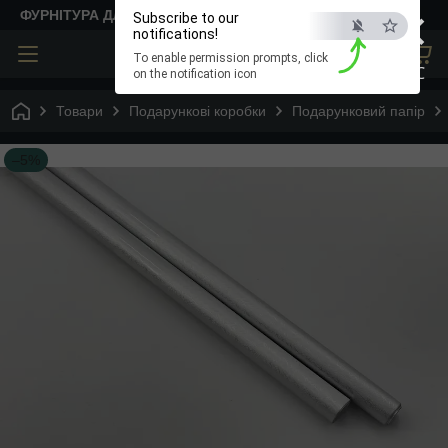
×
ФУРНІТУРА ДЛЯ ТВОРЧОСТІ
Subscribe to our
notifications!
To enable permission prompts, click
ESC
on the notification icon
Товари
Подарункові коробки
Подарунковий папір
–5%