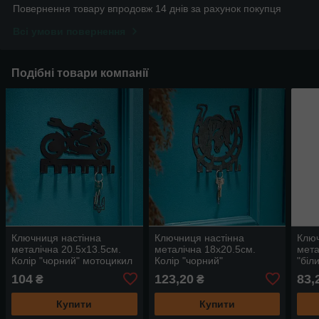
Повернення товару впродовж 14 днів за рахунок покупця
Всі умови повернення
Подібні товари компанії
Ключниця настінна
Ключниця настінна
Ключ
металічна 20.5х13.5см.
металічна 18х20.5см.
мета
Колір "чорний" мотоцикил
Колір "чорний"
"біл
6 гачків
підкова+кінь 5 гачків
104
123,20
83,
₴
₴
Купити
Купити