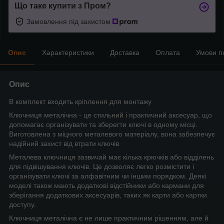
Що таке купити з Пром?
Замовлення під захистом
Опис
Характеристики
Доставка
Оплата
Умови п
Опис
В комплект входить кріплення для монтажу
Ключниця металічна - це стильний і практичний аксесуар, що
допомагає організувати та зберегти ключі в одному місці.
Виготовлена з міцного металевого матеріалу, вона забезпечує
надійний захист від втрати ключів.
Металева ключниця зазвичай має кілька крючків або відділень
для підвішування ключів. Це дозволяє легко розмістити і
організувати ключі за алфавітним чи іншим порядком. Деякі
моделі також мають додаткові відстійники або кармани для
зберігання додаткових аксесуарів, таких як карти або картки
доступу.
Ключниця металічна є не лише практичним рішенням, але й