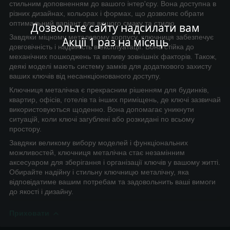
стильним доповненням до вашого інтер'єру. Вона доступна в
різних дизайнах, кольорах і формах, що дозволяє обрати
оптимальний варіант для вашого смаку та стилю.
Дозвольте сайту надсилати вам
Завдяки міцному металевому корпусу, ключниця забезпечує
Акції 1 раз на місяць
довговічність і надійність в експлуатації. Вона стійка до
механічних пошкоджень та впливу зовнішніх факторів. Також,
деякі моделі мають систему замків для додаткового захисту
ваших ключів від несанкціонованого доступу.
Ключниця металічна є прекрасним рішенням для будинків,
квартир, офісів, готелів та інших приміщень, де ключі зазвичай
використовуються щоденно. Вона допомагає уникнути
ситуацій, коли ключі загублені або розкидані по всьому
простору.
Завдяки великому вибору моделей і функціональних
можливостей, ключниця металічна стає незамінним
аксесуаром для зберігання і організації ключів у вашому житті.
Обирайте надійну і стильну ключницю металічну, яка
відповідатиме вашим потребам та задовольнить ваші вимоги
до якості і дизайну.
Приховати