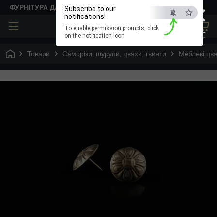
×
ФУРНІТУРА ДЛЯ ТВОРЧОСТІ
Subscribe to our
notifications!
To enable permission prompts, click
ESC
on the notification icon
Товари
Саморізи, шурупи, цвяхи, гвинти
Меблеві цвя