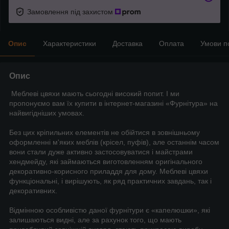
Замовлення під захистом
Опис
Характеристики
Доставка
Оплата
Умови п
Опис
Меблеві цвяхи мають сьогодні високий попит. І ми
пропонуємо вам їх купити в інтернет-магазині «Фурнітура» на
найвигідніших умовах.
Без цих кріпильних елементів не обійтися в зовнішньому
оформленні м'яких меблів (крісел, пуфів), але останнім часом
вони стали дуже активно застосовуватися і майстрами
хендмейду, які займаються виготовленням оригінального
декоративно-корисного приладдя для дому. Меблеві цвяхи
функціональні, і вирішують, як ряд практичних завдань, так і
декоративних.
Відмінною особливістю даної фурнітури є «капелюшки», які
залишаються видні, але за рахунок того, що мають