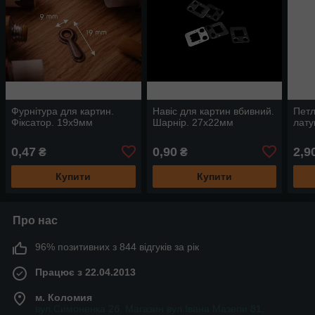
Фурнітура для картин.
Навіс для картин вбивний.
Петл
Фіксатор. 19х9мм
Шарнір. 27х22мм
лату
0,47
0,90
2,9
₴
₴
Купити
Купити
Про нас
96% позитивних з 844 відгуків за рік
Працює з 22.04.2013
м. Коломия
вул.Симоненка 2б. Магазин вул.Івана Мазепи 81,