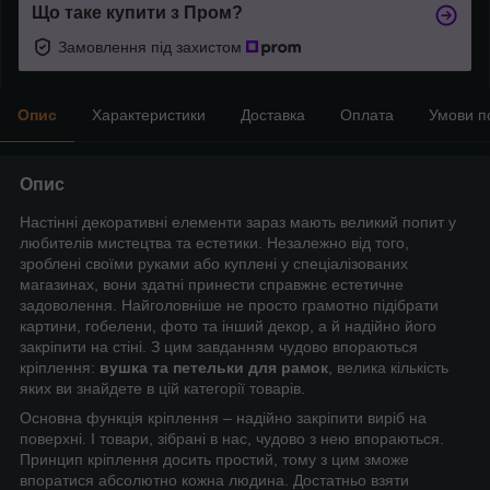
Що таке купити з Пром?
Замовлення під захистом
Опис
Характеристики
Доставка
Оплата
Умови п
Опис
Настінні декоративні елементи зараз мають великий попит у
любителів мистецтва та естетики. Незалежно від того,
зроблені своїми руками або куплені у спеціалізованих
магазинах, вони здатні принести справжнє естетичне
задоволення. Найголовніше не просто грамотно підібрати
картини, гобелени, фото та інший декор, а й надійно його
закріпити на стіні. З цим завданням чудово впораються
кріплення:
вушка та петельки для рамок
, велика кількість
яких ви знайдете в цій категорії товарів.
Основна функція кріплення – надійно закріпити виріб на
поверхні. І товари, зібрані в нас, чудово з нею впораються.
Принцип кріплення досить простий, тому з цим зможе
впоратися абсолютно кожна людина. Достатньо взяти