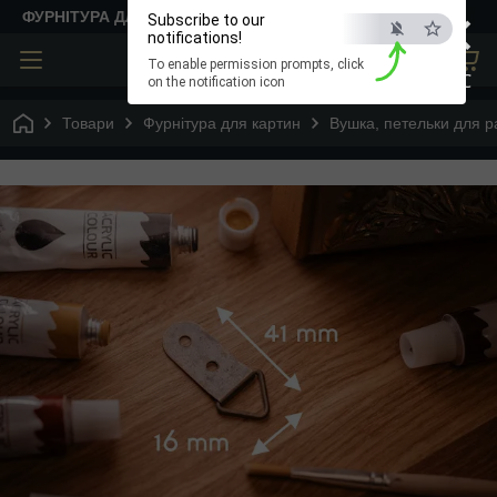
×
ФУРНІТУРА ДЛЯ ТВОРЧОСТІ
Subscribe to our
notifications!
To enable permission prompts, click
ESC
on the notification icon
Товари
Фурнітура для картин
Вушка, петельки для 