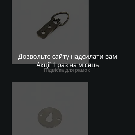
Дозвольте сайту надсилати вам
Акції 1 раз на місяць
Підвіска для рамок