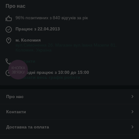
Про нас
96% позитивних з 840 відгуків за рік
Працює з 22.04.2013
м. Коломия
вул.Симоненка 2б. Магазин вул.Івана Мазепи 81,
Коломия, Україна
Контакти
КНОПКА
Сьогодні працює з 10:00 до 15:00
ЗВ'ЯЗКУ
Показати весь графік роботи
Про нас
Контакти
Доставка та оплата