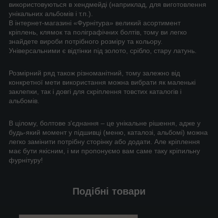
використовуються в хендмейді (наприклад, для виготовлення
унікальних альбомів і т.п.).
В інтернет-магазині «Фурнітура» великий асортимент
кріплень, клямок та поліграфічних болтів, тому ви легко
знайдете вироби потрібного розміру та кольору.
Універсальними є відтінки під золото, срібло, стару латунь.
Розмірний ряд також різноманітний, тому залежно від
конкретної мети використання можна вибрати як маленькі
заклепки, так і довгі для скріплення товстих каталогів і
альбомів.
В цілому, болтове з'єднання – це унікальне рішення, адже у
будь-який момент у підшивці (меню, каталозі, альбомі) можна
легко замінити потрібну сторінку або додати. Але кріплення
має бути якісним, і ми пропонуємо вам саме таку кріпильну
фурнітуру!
Подібні товари