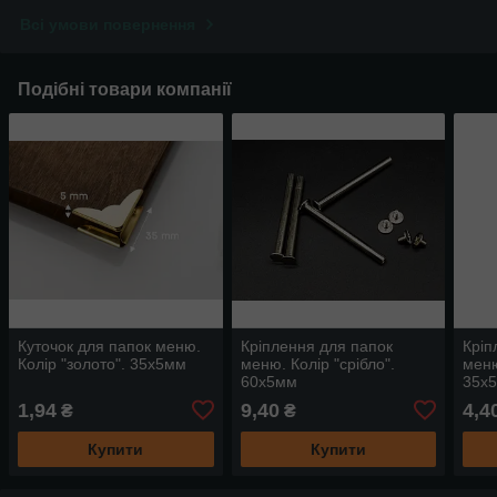
Всі умови повернення
Подібні товари компанії
Куточок для папок меню.
Кріплення для папок
Кріп
Колір "золото". 35х5мм
меню. Колір "срібло".
меню
60х5мм
35х
1,94
9,40
4,4
₴
₴
Купити
Купити