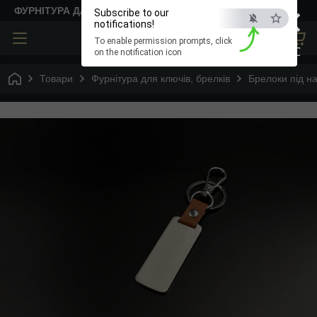
×
ФУРНІТУРА ДЛЯ ТВОРЧОСТІ
Subscribe to our
notifications!
To enable permission prompts, click
ESC
on the notification icon
Товари
Фурнітура для ключів, брелків
Брелоки під н