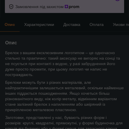
Замовлення під захистом
Опис
Характеристики
Доставка
Оплата
Умови п
Опис
Брелок з вашим ексклюзивним логотипом – це одночасно
стильно та практично: такий аксесуар не вигоряє на сонці та
не псується при контакті з водою, у разі забруднення його
дуже просто промити, при цьому логотип чи напис не
постраждають.
Брелоки можуть бути з різних матеріалів, але
найпрактичнішим залишається металевий, оскільки найменше
інших піддається пошкодженням. Якщо хочеться більш
різноманітного виду, ніж колір металу, відмінним варіантом
стане залізний брелок з напиленням або шкіряний із
прикріпленою металевою пластиною.
Заготовки, представлені у нас, бувають різних форм і
розмірів: круглі, квадратні, прямокутні, у формі будиночка для
ключів від будинку або у формі серця для запасного ключа