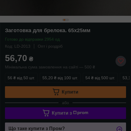
Заготовка для брелока. 65х25мм
Готово до відправки 2954 од.
Код: LD-2013
Опт і роздріб
56,70
₴
Мінімальна сума замовлення на сайті — 500 ₴
56 ₴
від 50 шт.
55,20 ₴
від 100 шт.
54 ₴
від 500 шт.
53,1
Купити
або
Купити з
Що таке купити з Пром?