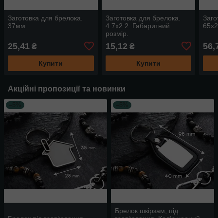
Заготовка для брелока.
Заготовка для брелока.
Заго
37мм
4.7х2.2. Габаритний
65х
розмір.
25,41
15,12
56,
₴
₴
Купити
Купити
Акційні пропозиції та новинки
–5%
–5%
Брелок шкірзам, під