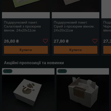
Подарунковий пакет.
Подарунковий пакет.
Пода
Салатовий з прозорим
Сірий з прозорим вікном.
Чорн
вікном. 24х20х11см
24х20х11см
вікн
26,80
27,80
27,
₴
₴
Купити
Купити
Акційні пропозиції та новинки
–5%
–5%