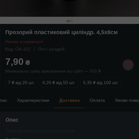
Прозорий пластиковий циліндр. 4,5х8см
Немає в наявності
Код: OA-102
Опт і роздріб
7,90
₴
Мінімальна сума замовлення на сайті — 500 ₴
7 ₴
від 20 шт.
6,20 ₴
від 50 шт.
5,35 ₴
від 100 шт.
пис
Характеристики
Доставка
Оплата
Умови пове
Опис
Збірні картонні коробки для подарунків