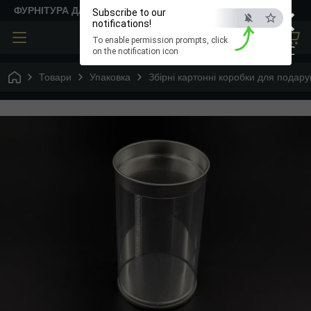
×
ФУРНІТУРА ДЛЯ ТВОРЧОСТІ
Subscribe to our
notifications!
To enable permission prompts, click
ESC
on the notification icon
Товари
Упаковка
Збірні картонні коробки для подару