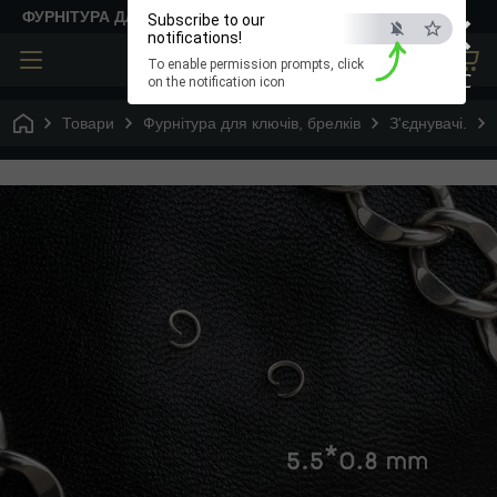
×
ФУРНІТУРА ДЛЯ ТВОРЧОСТІ
Subscribe to our
notifications!
To enable permission prompts, click
ESC
on the notification icon
Товари
Фурнітура для ключів, брелків
З'єднувачі.