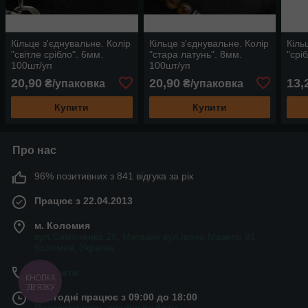
Кільце з'єднувальне. Колір
Кільце з'єднувальне. Колір
Кіль
"світле срібло". 6мм.
"стара латунь". 8мм.
"срі
100шт/уп
100шт/уп
20,90
20,90
13,
₴/упаковка
₴/упаковка
Купити
Купити
Про нас
96% позитивних з 841 відгука за рік
Працює з 22.04.2013
м. Коломия
вул.Симоненка 2б. Магазин вул.Івана Мазепи 81,
Коломия, Україна
Контакти
КНОПКА
ЗВ'ЯЗКУ
Сьогодні працює з 09:00 до 18:00
Показати весь графік роботи