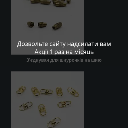
Дозвольте сайту надсилати вам
Акції 1 раз на місяць
З'єднувач для шнурочків на шию