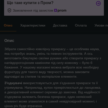
Що таке купити з Пром?
Замовлення під захистом
Опис
Характеристики
Доставка
Оплата
Умови п
Опис
Зібрати самостійно ювелірну прикрасу – це особлива наука,
яка потребує знань, умінь та певних інструментів. А ось
виготовити біжутерію своїми руками або створити прикрасу з
напівдорогоцінним камінням під силу кожному – було б
бажання. У нашому магазині можна вибрати всю необхідну
фурнітуру для такого виду творчості, можна замовити
відповідні за стилем та матеріалом елементи.
З'єднувачі
використовуються для з'єднання прикраси та її
утримувача. Наприклад, кулон прикріплюється до ланцюжка,
а декоративний елемент сережки до замочка. Від надійності
з'єднувача залежить безпека прикраси, один неякісний
елемент може зламатися в самий невідповідний момент, і
цінна річ буде втрачена.