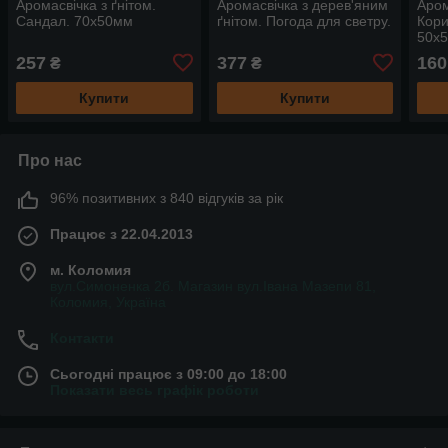
Аромасвічка з ґнітом.
Аромасвічка з дерев'яним
Аром
Сандал. 70х50мм
ґнітом. Погода для светру.
Кори
50х
257
377
160
₴
₴
Купити
Купити
Про нас
96% позитивних з 840 відгуків за рік
Працює з 22.04.2013
м. Коломия
вул.Симоненка 2б. Магазин вул.Івана Мазепи 81,
Коломия, Україна
Контакти
Сьогодні працює з 09:00 до 18:00
Показати весь графік роботи