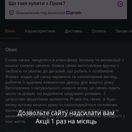
Що таке купити з Пром?
Замовлення під захистом
Опис
Характеристики
Доставка
Оплата
Умови п
Опис
Соєва свічка зануртеся в атмосферу затишку та релаксації з
нашою соєвою свічкою. Кожна свічка виготовлена вручну з
любов'ю та увагою до деталей, що робить її особливою.
Форма надає цій свічці чарівність та неповторний вигляд,
роблячи її чудовим елементом декору для вашого дому.
Виготовлена з натурального соєвого воску, ця свічка горить
чисто та довше, не виділяючи шкідливих речовин. З
цитросово-фруктовим ароматом Розмістіть свічку в будь-
якому куточку вашого дому та насолоджуйтеся приємним
ароматом. Ця свічка також стане чудовим подарунком для
Дозвольте сайту надсилати вам
ваших близьких чи друзів, додаючи нотку затишку та радості у
Акції 1 раз на місяць
їхнє життя.
Приховати