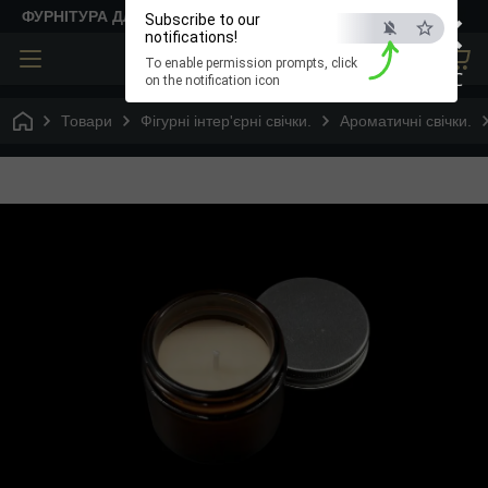
×
ФУРНІТУРА ДЛЯ ТВОРЧОСТІ
Subscribe to our
notifications!
To enable permission prompts, click
ESC
on the notification icon
Товари
Фігурні інтер'єрні свічки.
Ароматичні свічки.