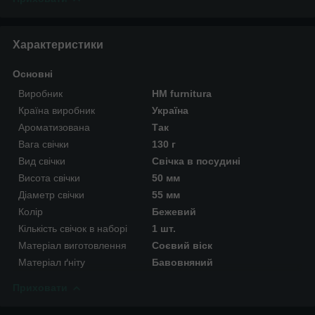
Характеристики
Основні
Виробник
HM furnitura
Країна виробник
Україна
Ароматизована
Так
Вага свічки
130 г
Вид свічки
Свічка в посудині
Висота свічки
50 мм
Діаметр свічки
55 мм
Колір
Бежевий
Кількість свічок в наборі
1 шт.
Матеріал виготовлення
Соєвий віск
Матеріал ґніту
Бавовняний
Приховати