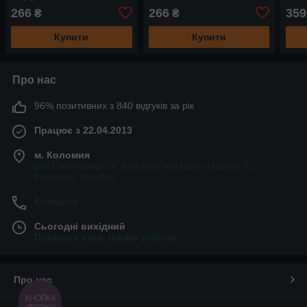
80х
266
266
359
₴
₴
Купити
Купити
Про нас
96% позитивних з 840 відгуків за рік
Працює з 22.04.2013
м. Коломия
вул.Симоненка 2б. Магазин вул.Івана Мазепи 81,
Коломия, Україна
Контакти
Сьогодні вихідний
Показати весь графік роботи
Про нас
КНОПКА