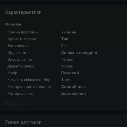
Характеристики
Основні
Країна виробник
Україна
Ароматизована
Так
Вага свічки
0 г
Вид свічки
Свічка в посудині
Висота свічки
70 мм
Діаметр свічки
50 мм
Колір
Бежевий
Кількість свічок в наборі
1 шт.
Матеріал виготовлення
Соєвий віск
Матеріал ґніту
Бавовняний
Приховати
Умови доставки