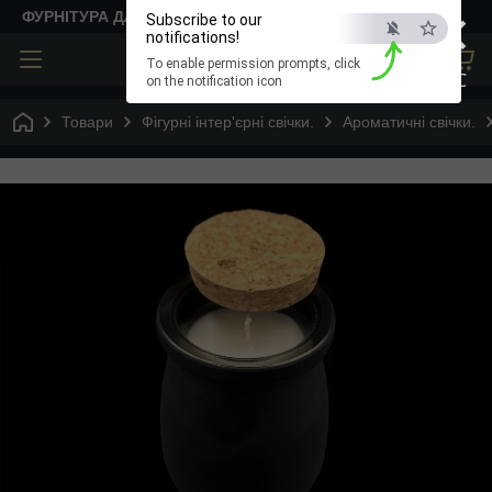
×
ФУРНІТУРА ДЛЯ ТВОРЧОСТІ
Subscribe to our
notifications!
To enable permission prompts, click
ESC
on the notification icon
Товари
Фігурні інтер'єрні свічки.
Ароматичні свічки.