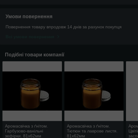
Умови повернення
Повернення товару впродовж 14 днів за рахунок покупця
Всі умови повернення
Подібні товари компанії
Аромасвічка з ґнітом.
Аромасвічка з ґнітом.
Аром
Гарбузово-ванільні
Тютюн та лаврове листя.
Цвіт
зефірки. 81х62мм
81х62мм
засп