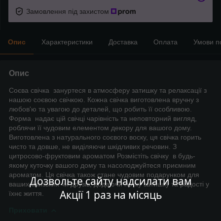
Замовлення під захистом
Опис
Характеристики
Доставка
Оплата
Умови п
Опис
Соєва свічка зануртеся в атмосферу затишку та релаксації з
нашою соєвою свічкою. Кожна свічка виготовлена вручну з
любов'ю та увагою до деталей, що робить її особливою.
Форма надає цій свічці чарівність та неповторний вигляд,
роблячи її чудовим елементом декору для вашого дому.
Виготовлена з натурального соєвого воску, ця свічка горить
чисто та довше, не виділяючи шкідливих речовин. З
цитросово-фруктовим ароматом Розмістіть свічку в будь-
якому куточку вашого дому та насолоджуйтеся приємним
ароматом. Ця свічка також стане чудовим подарунком для
Дозвольте сайту надсилати вам
ваших близьких чи друзів, додаючи нотку затишку та радості у
Акції 1 раз на місяць
їхнє життя.
Приховати