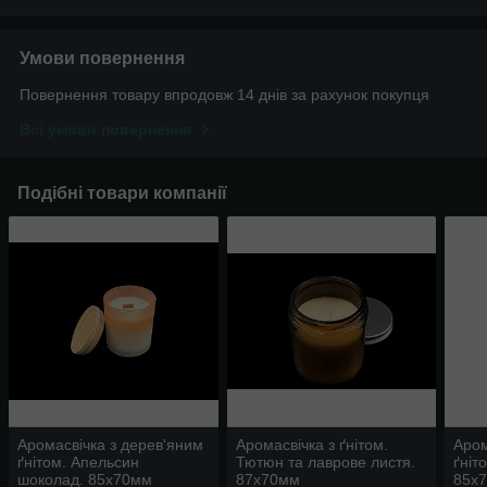
Умови повернення
Повернення товару впродовж 14 днів за рахунок покупця
Всі умови повернення
Подібні товари компанії
Аромасвічка з дерев'яним
Аромасвічка з ґнітом.
Аром
ґнітом. Апельсин
Тютюн та лаврове листя.
ґніт
шоколад. 85х70мм
87х70мм
85х