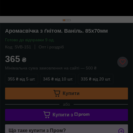
Аромасвічка з ґнітом. Ваніль. 85х70мм
Готово до відправки 9 од.
Код: SVB-151
Опт і роздріб
365
₴
Мінімальна сума замовлення на сайті — 500 ₴
355 ₴
від 5 шт.
345 ₴
від 10 шт.
335 ₴
від 20 шт.
Купити
або
Купити з
Що таке купити з Пром?