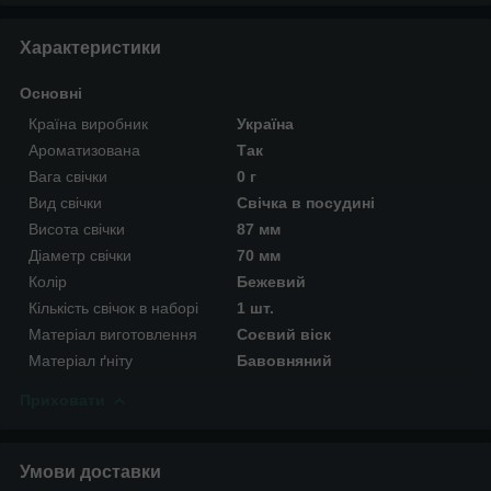
Характеристики
Основні
Країна виробник
Україна
Ароматизована
Так
Вага свічки
0 г
Вид свічки
Свічка в посудині
Висота свічки
87 мм
Діаметр свічки
70 мм
Колір
Бежевий
Кількість свічок в наборі
1 шт.
Матеріал виготовлення
Соєвий віск
Матеріал ґніту
Бавовняний
Приховати
Умови доставки