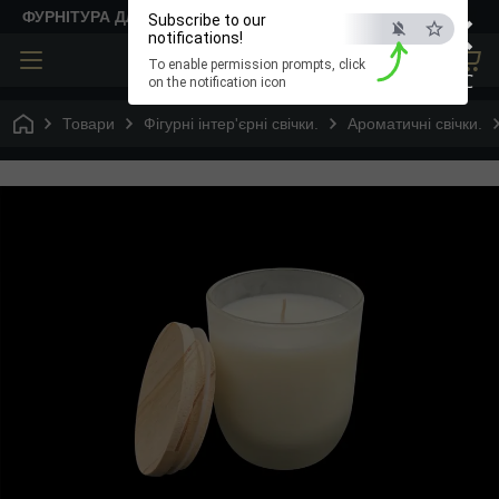
×
ФУРНІТУРА ДЛЯ ТВОРЧОСТІ
Subscribe to our
notifications!
To enable permission prompts, click
ESC
on the notification icon
Товари
Фігурні інтер'єрні свічки.
Ароматичні свічки.