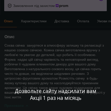
Замовлення під захистом
Опис
Характеристики
Доставка
Оплата
Умови п
Опис
Соєва свічка зануртеся в атмосферу затишку та релаксації з
нашою соєвою свічкою. Кожна свічка виготовлена вручну з
любов'ю та увагою до деталей, що робить її особливою.
Форма надає цій свічці чарівність та неповторний вигляд,
роблячи її чудовим елементом декору для вашого дому.
Виготовлена з натурального соєвого воску, ця свічка горить
чисто та довше, не виділяючи шкідливих речовин. З
цитросово-фруктовим ароматом Розмістіть свічку в будь-
якому куточку вашого дому та насолоджуйтеся приємним
ароматом. Ця свічка також стане чудовим подарунком для
Дозвольте сайту надсилати вам
ваших близьких чи друзів, додаючи нотку затишку та радості у
Акції 1 раз на місяць
їхнє життя.
Приховати