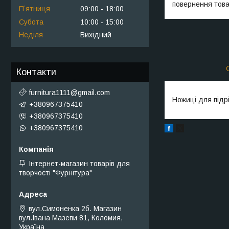
повернення това
Пʼятниця
09:00
18:00
Субота
10:00
15:00
Неділя
Вихідний
Контакти
furnitura1111@gmail.com
Ножиці для підр
+380967375410
+380967375410
+380967375410
Інтернет-магазин товарів для
творчості "Фурнітура"
вул.Симоненка 2б. Магазин
вул.Івана Мазепи 81, Коломия,
Україна