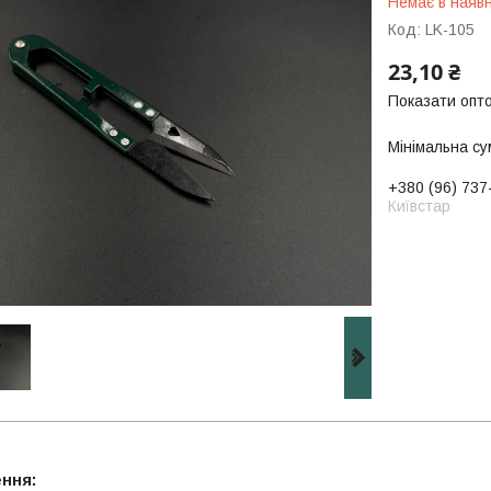
Немає в наявн
Код:
LK-105
23,10 ₴
Показати опто
Мінімальна су
+380 (96) 737
Київстар