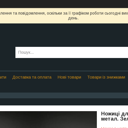
ення та повідомлення, оскільки за її графіком роботи сьогодні в
день.
кти
Доставка та оплата
Нові товари
Товари із знижками
Ножиці дл
метал. Зел