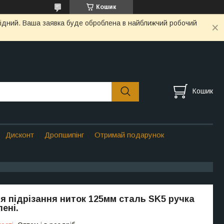
Кошик
ихідний. Ваша заявка буде оброблена в найближчий робочий
Кошик
Дисконт
Дропшипінг
Отримай подарунок
я підрізання ниток 125мм сталь SK5 ручка
ені.