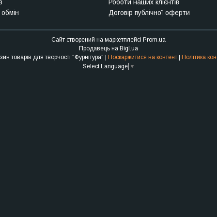
в
Роботи наших клієнтів
 обмін
Договір публічної оферти
Сайт створений на маркетплейсі
Prom.ua
Продавець на Bigl.ua
Інтернет-магазин товарів для творчості "Фурнітура" |
Поскаржитися на контент
|
Політика кон
Select Language
▼