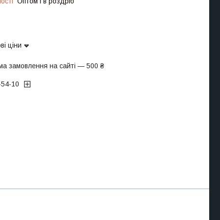
ості
Оптом і в роздріб
ві ціни
ма замовлення на сайті — 500 ₴
-54-10