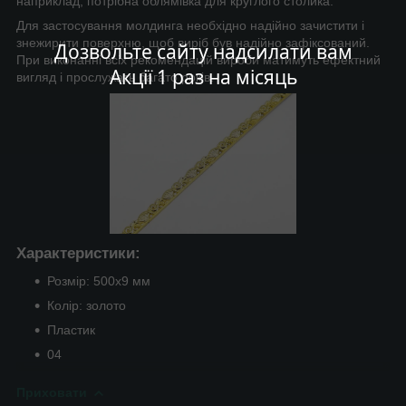
наприклад, потрібна облямівка для круглого столика.
Для застосування молдинга необхідно надійно зачистити і
знежирити поверхню, щоб виріб був надійно зафіксований.
Дозвольте сайту надсилати вам
При виконанні всіх рекомендацій вироби матимуть ефектний
Акції 1 раз на місяць
вигляд і прослужать багато років.
Характеристики:
Розмір: 500х9 мм
Колір: золото
Пластик
04
Приховати