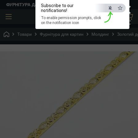
×
ФУРНІТУРА ДЛЯ ТВОРЧОСТІ
Subscribe to our
notifications!
To enable permission prompts, click
ESC
on the notification icon
Товари
Фурнітура для картин
Молдинг
Золотий д