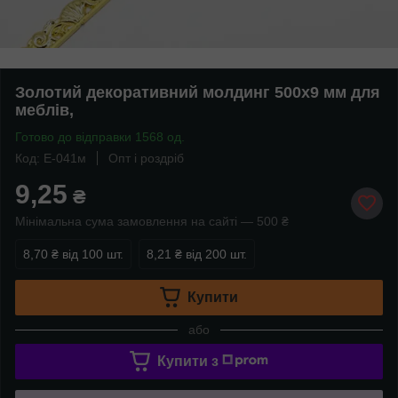
Золотий декоративний молдинг 500х9 мм для
меблів,
Готово до відправки 1568 од.
Код: E-041м
Опт і роздріб
9,25
₴
Мінімальна сума замовлення на сайті — 500 ₴
8,70 ₴
від 100 шт.
8,21 ₴
від 200 шт.
Купити
або
Купити з