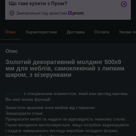
Що таке купити з Пром?
Замовлення під захистом
Опис
Характеристики
Доставка
Оплата
Умови п
Опис
Золотий декоративний молдинг 500х9
мм для меблів, самоклеючий з липким
шаром, з візерунками
Молдинг
є спеціальним елементом, який має вигляд кантика.
Він має кілька функцій:
Захистити вразливі зони меблів від стирання;
Замаскувати стики;
Прикрасити меблі та надати їм відповідність певному стилю.
Гнучкі молдинги застосовуються, якщо потрібно задекорувати
і надати завершеного вигляду виробам складної форми,