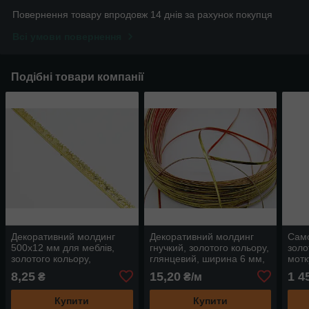
Повернення товару впродовж 14 днів за рахунок покупця
Всі умови повернення
Подібні товари компанії
Декоративний молдинг
Декоративний молдинг
Сам
500х12 мм для меблів,
гнучкий, золотого кольору,
золо
золотого кольору,
глянцевий, ширина 6 мм,
мотк
планка самоклейна
вир
8,25
15,20
1 4
₴
₴/м
Купити
Купити