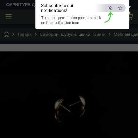
×
ФУРНІТУРА ДЛЯ ТВОРЧОСТІ
Subscribe to our
notifications!
To enable permission prompts, click
ESC
on the notification icon
Товари
Саморізи, шурупи, цвяхи, гвинти
Меблеві цвя