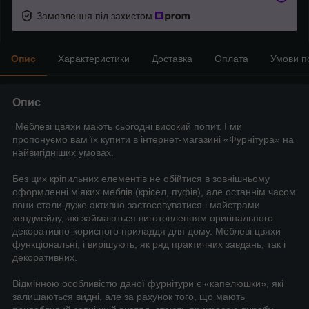
Замовлення під захистом
Опис
Характеристики
Доставка
Оплата
Умови п
Опис
Меблеві цвяхи мають сьогодні високий попит. І ми
пропонуємо вам їх купити в інтернет-магазині «Фурнітура» на
найвигідніших умовах.
Без цих кріпильних елементів не обійтися в зовнішньому
оформленні м'яких меблів (крісел, пуфів), але останнім часом
вони стали дуже активно застосовуватися і майстрами
хендмейду, які займаються виготовленням оригінального
декоративно-корисного приладдя для дому. Меблеві цвяхи
функціональні, і вирішують, як ряд практичних завдань, так і
декоративних.
Відмінною особливістю даної фурнітури є «капелюшки», які
залишаються видні, але за рахунок того, що мають