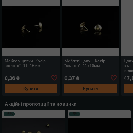
Меблеві цвяхи. Колір
Меблеві цвяхи. Колір
Цвях
"золото". 11х16мм
"золото". 11х16мм
золо
голі
0,36
0,37
47,
₴
₴
Купити
Купити
Акційні пропозиції та новинки
–6%
–5%