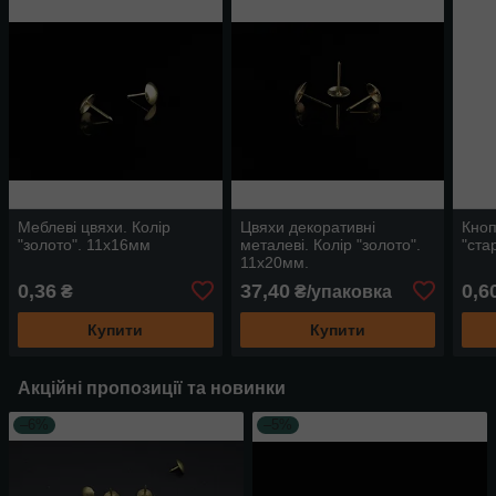
Меблеві цвяхи. Колір
Цвяхи декоративні
Кноп
"золото". 11х16мм
металеві. Колір "золото".
"ста
11х20мм.
0,36
37,40
0,6
₴
₴/упаковка
Купити
Купити
Акційні пропозиції та новинки
–6%
–5%