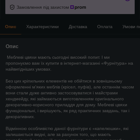
Замовлення під захистом
Опис
Характеристики
Доставка
Оплата
Умови п
Опис
Меблеві цвяхи мають сьогодні високий попит. І ми
пропонуємо вам їх купити в інтернет-магазині «Фурнітура» на
найвигідніших умовах.
Без цих кріпильних елементів не обійтися в зовнішньому
оформленні м'яких меблів (крісел, пуфів), але останнім часом
вони стали дуже активно застосовуватися і майстрами
хендмейду, які займаються виготовленням оригінального
декоративно-корисного приладдя для дому. Меблеві цвяхи
функціональні, і вирішують, як ряд практичних завдань, так і
декоративних.
Відмінною особливістю даної фурнітури є «капелюшки», які
залишаються видні, але за рахунок того, що мають