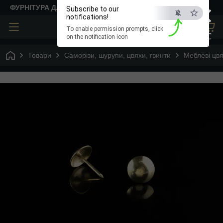
×
ФУРНІТУРА ДЛЯ ТВОРЧОСТІ
Subscribe to our
notifications!
To enable permission prompts, click
ESC
on the notification icon
Товари
Саморізи, шурупи, цвяхи, гвинти
Меблеві цвя