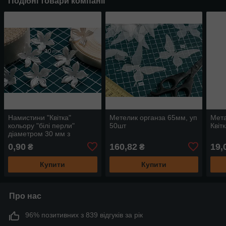
Подібні товари компанії
Намистини "Квітка"
Метелик органза 65мм, уп
Мета
кольору "білі перли"
50шт
Квіт
діаметром 30 мм з
отвором декоративна для
0,90
160,82
19,
₴
₴
декору, хобі, рукоділля
Купити
Купити
Про нас
96% позитивних з 839 відгуків за рік