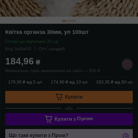
Квітка органза 30мм, уп 100шт
Готово до відправки 20 од.
Код: kvitka30
Опт і роздріб
184,96
₴
Мінімальна сума замовлення на сайті — 500 ₴
179,30 ₴
від 5 шт.
174,90 ₴
від 10 шт.
163,35 ₴
від 50 шт.
Купити
або
Купити з
Що таке купити з Пром?