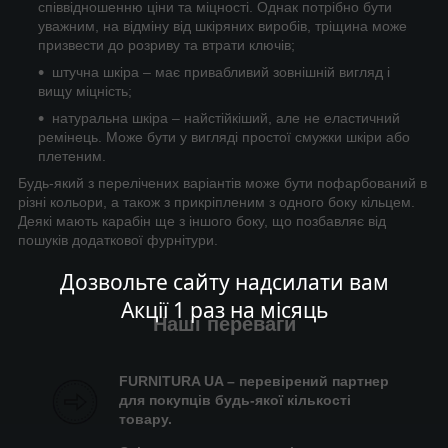
співвідношенню ціни та міцності. Однак потрібно бути
уважним, на відміну від шкіряних виробів, тріщина може
призвести до розриву та втрати ключів;
штучна шкіра – має привабливий зовнішній вигляд і
вищу міцність;
натуральна шкіра – найстійкіший, але не еластичний
ремінець. Може бути у вигляді простої смужки шкіри або
плетеним.
Будь-який з перелічених варіантів може бути пофарбований в
різні кольори, а також з прикріпленим з одного боку кільцем.
Деякі мають карабін ще з іншого боку, що позбавляє від
пошуків додаткової фурнітури.
Дозвольте сайту надсилати вам
Акції 1 раз на місяць
Наші переваги
FURNITURA UA – перевірений партнер
для покупців будь-якої кількості
товару.