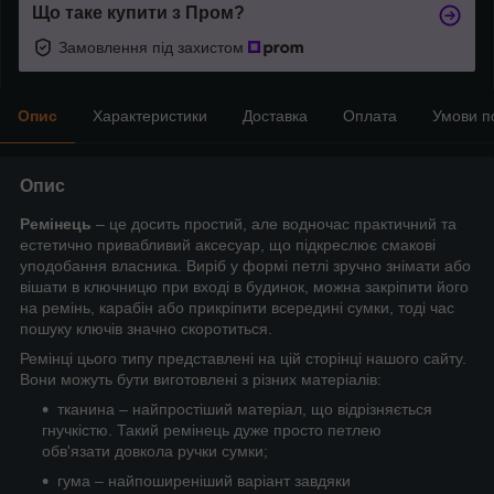
Що таке купити з Пром?
Замовлення під захистом
Опис
Характеристики
Доставка
Оплата
Умови п
Опис
Ремінець
– це досить простий, але водночас практичний та
естетично привабливий аксесуар, що підкреслює смакові
уподобання власника. Виріб у формі петлі зручно знімати або
вішати в ключницю при вході в будинок, можна закріпити його
на ремінь, карабін або прикріпити всередині сумки, тоді час
пошуку ключів значно скоротиться.
Ремінці цього типу представлені на цій сторінці нашого сайту.
Вони можуть бути виготовлені з різних матеріалів:
тканина – найпростіший матеріал, що відрізняється
гнучкістю. Такий ремінець дуже просто петлею
обв'язати довкола ручки сумки;
гума – найпоширеніший варіант завдяки