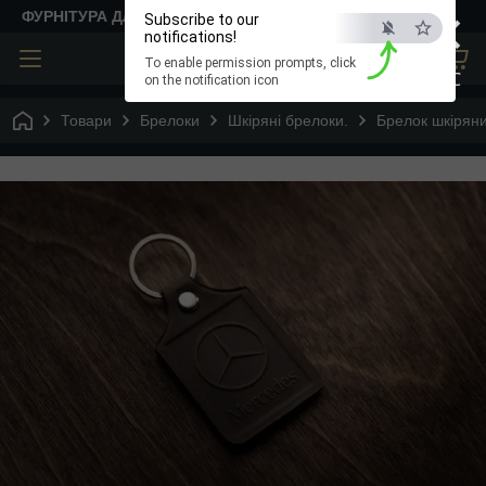
×
ФУРНІТУРА ДЛЯ ТВОРЧОСТІ
Subscribe to our
notifications!
To enable permission prompts, click
ESC
on the notification icon
Товари
Брелоки
Шкіряні брелоки.
Брелок шкіряни