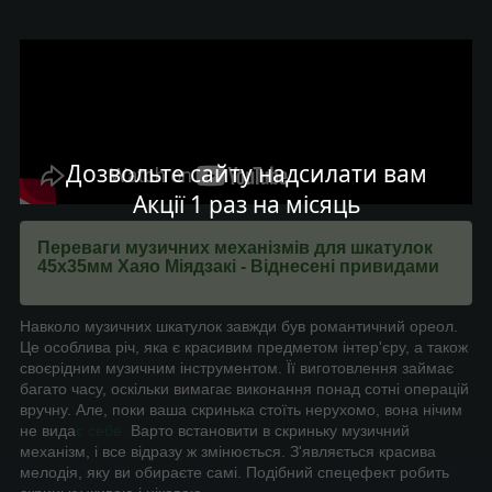
Дозвольте сайту надсилати вам
Акції 1 раз на місяць
Переваги музичних механізмів для шкатулок
45х35мм Хаяо Міядзакі - Віднесені привидами
Навколо музичних шкатулок завжди був романтичний ореол.
Це особлива річ, яка є красивим предметом інтер'єру, а також
своєрідним музичним інструментом. Її виготовлення займає
багато часу, оскільки вимагає виконання понад сотні операцій
вручну. Але, поки ваша скринька стоїть нерухомо, вона нічим
не вида
є себе.
Варто встановити в скриньку музичний
механізм, і все відразу ж змінюється. З'являється красива
мелодія, яку ви обираєте самі. Подібний спецефект робить