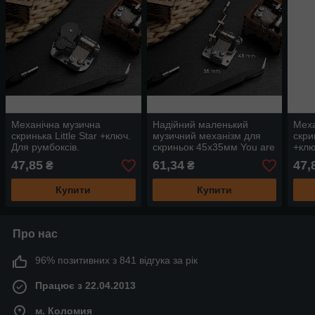
Механічна музична
Надійний маленький
Меха
скринька Little Star +ключ.
музичний механізм для
скри
Для румбоксів.
скриньок 45х35мм You are
+клю
my sunshine maple
47,85
61,34
47,
₴
₴
Купити
Купити
Про нас
96% позитивних з 841 відгука за рік
Працює з 22.04.2013
м. Коломия