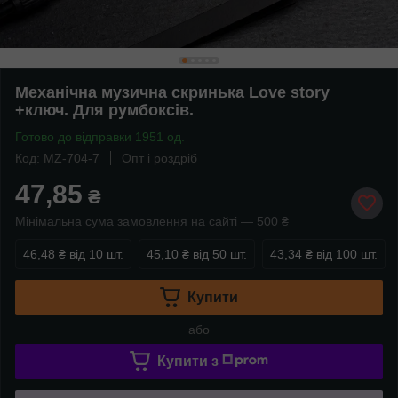
Механічна музична скринька Love story
+ключ. Для румбоксів.
Готово до відправки 1951 од.
Код: MZ-704-7
Опт і роздріб
47,85
₴
Мінімальна сума замовлення на сайті — 500 ₴
46,48 ₴
від 10 шт.
45,10 ₴
від 50 шт.
43,34 ₴
від 100 шт.
Купити
або
Купити з