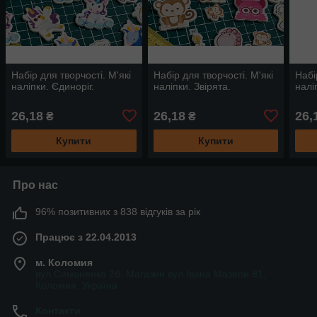
Набір для творчості. М'які
Набір для творчості. М'які
Набі
наліпки. Єдиноріг.
наліпки. Звірята.
налі
26,18
26,18
26,
₴
₴
Купити
Купити
Про нас
96% позитивних з 838 відгуків за рік
Працює з 22.04.2013
м. Коломия
вул.Симоненка 2б. Магазин вул.Івана Мазепи 81,
Коломия, Україна
Контакти