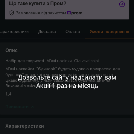
Що таке купити з Пром?
Замовлення під захистом
арактеристики
Доставка
Оплата
Умови повернення
Опис
Набір для творчості. М'які наліпки. Сільські звірі.
М'які наклейки "Єдиноріг" будуть чудовою прикрасою для
будь-якої поверхні з урахуванням їхнього яскравого та
Дозвольте сайту надсилати вам
цікавого дизайну, у який закохається будь-яка дитина.
Акції 1 раз на місяць
Виконані з якісних і безпечних матеріалів.
1,4
Приховати
Характеристики