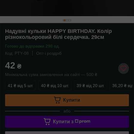
Надувні кульки HAPPY BIRTHDAY. Колір
різнокольоровий білі сердечка. 29см
Готово до відправки 298 од.
Код: PTY-08
Опт і роздріб
42
₴
Мінімальна сума замовлення на сайті — 500 ₴
41 ₴
від 5 шт.
40 ₴
від 10 шт.
39 ₴
від 20 шт.
36,20 ₴
від
Купити
або
Купити з