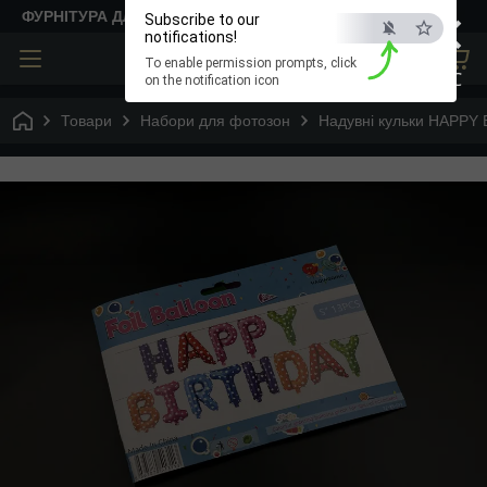
×
ФУРНІТУРА ДЛЯ ТВОРЧОСТІ
Subscribe to our
notifications!
To enable permission prompts, click
ESC
on the notification icon
Товари
Набори для фотозон
Надувні кульки HAPPY B