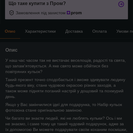
Що таке купити з Пром?
Замовлення під захистом
Опис
Характеристики
Доставка
Оплата
Умови п
Опис
У наш час часом так не вистачає веселощів, радості та свята,
що запам'ятовується. А яке свято може обійтися без
повітряних кульок?
Такий презент точно сподобається і зможе здивувати людину
будь-якого віку, стане чудовою окрасою різних заходів, а
також може підняти поганий настрій у дощовий та похмурий
день.
Якщо у Вас закінчилися ідеї для подарунка, то Набір кульок
фотозона стане оригінальною заміною.
Чи багато ви знаєте людей, які не люблять кульки? Ось і ми
не знаємо, і саме тому це такий чудовий подарунок, адже за
їх допомогою Ви можете подарувати своїм коханим посмішки,