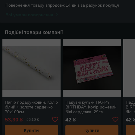
Повернення товару впродовж 14 днів за рахунок покупця
Всі умови повернення
Подібні товари компанії
Папір подарунковий. Колір
Надувні кульки HAPPY
Наду
білий + золоте сердечко
BIRTHDAY. Колір рожевий
BIRT
70х100см
білі сердечка. 29см
білі
53,30
42
42
₴
₴
56,10 ₴
Купити
Купити