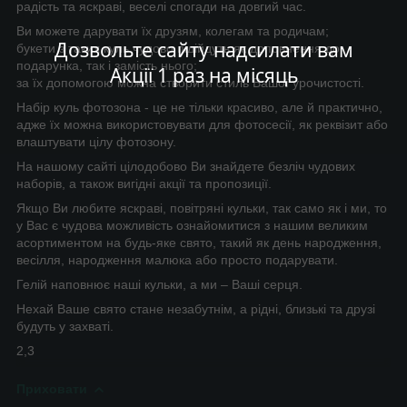
радість та яскраві, веселі спогади на довгий час.
Ви можете дарувати їх друзям, колегам та родичам;
Дозвольте сайту надсилати вам
букети з таких куль чудово підійдуть як доповнення до
подарунка, так і замість нього;
Акції 1 раз на місяць
за їх допомогою можна створити стиль Вашої урочистості.
Набір куль фотозона - це не тільки красиво, але й практично,
адже їх можна використовувати для фотосесії, як реквізит або
влаштувати цілу фотозону.
На нашому сайті цілодобово Ви знайдете безліч чудових
наборів, а також вигідні акції та пропозиції.
Якщо Ви любите яскраві, повітряні кульки, так само як і ми, то
у Вас є чудова можливість ознайомитися з нашим великим
асортиментом на будь-яке свято, такий як день народження,
весілля, народження малюка або просто подарувати.
Гелій наповнює наші кульки, а ми – Ваші серця.
Нехай Ваше свято стане незабутнім, а рідні, близькі та друзі
будуть у захваті.
2,3
Приховати