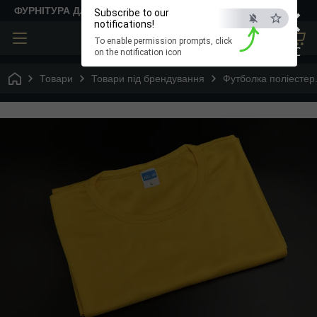
×
ФУРНІТУРА ДЛЯ ТВОРЧОСТІ
Subscribe to our
notifications!
To enable permission prompts, click
ESC
on the notification icon
Товари
Товари під брендування
Футболка поліестер