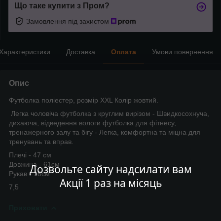
Що таке купити з Пром?
Замовлення під захистом
Характеристики
Доставка
Оплата
Умови повернення
Опис
Футболка поліестер, розмір XXL Колір жовтий.
Легка чоловіча футболка з круглим вирізом - Швидкосохнуча,
дихаюча, відведення вологи футболка для фітнесу,
тренажерного залу та бігу - Легка, комфортна та міцна для
тренувань та вправ.
Плечі - 47 см
Довжина - 61см
Дозвольте сайту надсилати вам
Рукав - 18см
Акції 1 раз на місяць
7,5
Приховати