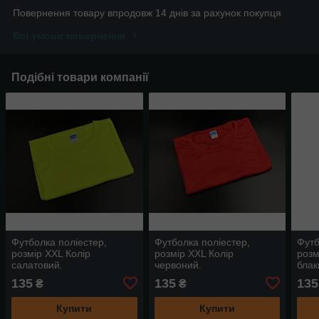
Повернення товару впродовж 14 днів за рахунок покупця
Всі умови повернення
Подібні товари компанії
Футболка поліестер,
Футболка поліестер,
Футб
розмір XXL Колір
розмір XXL Колір
розм
салатовий.
червоний.
блак
135
135
135
₴
₴
Купити
Купити