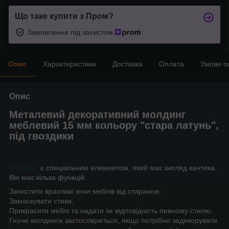
Що таке купити з Пром?
Замовлення під захистом
Опис
Характеристики
Доставка
Оплата
Умови п
Опис
Металевий декоративний молдинг
меблевий 15 мм кольору "стара латунь",
під гвоздики
Молдинг
є спеціальним елементом, який має вигляд кантика.
Він має кілька функцій:
Захистити вразливі зони меблів від стирання;
Замаскувати стики;
Прикрасити меблі та надати їм відповідність певному стилю.
Гнучкі молдинги застосовуються, якщо потрібно задекорувати