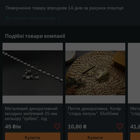
Повернення товару впродовж 14 днів за рахунок покупця
Всі умови повернення
Подібні товари компанії
Металевий декоративний
Петля декоративна. Колір
Мета
молдинг меблевий 15 мм
"стара латунь". 55х55мм
"ста
кольору "срібло", під
гвоздики. 1м
45
10,80
41,
₴/м
₴
Купити
Купити