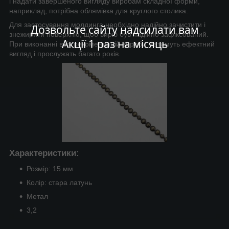
і надати завершеного вигляду виробам складної форми,
наприклад, потрібна облямівка для круглого столика.
Для застосування молдинга необхідно надійно зачистити і
Дозвольте сайту надсилати вам
знежирити поверхню, щоб виріб був надійно зафіксований.
Акції 1 раз на місяць
При виконанні всіх рекомендацій вироби матимуть ефектний
вигляд і прослужать багато років.
Характеристики:
Розмір: 15 мм
Колір: стара латунь
Метал
3,2