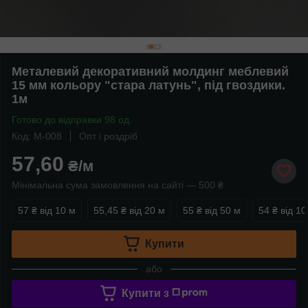
Металевий декоративний молдинг меблевий
15 мм кольору "стара латунь", під гвоздики.
1м
Готово до відправки 98 од.
Код: M-008
Опт і роздріб
57,60
₴/м
Мінімальна сума замовлення на сайті — 500 ₴
57 ₴
від 10 м
55,45 ₴
від 20 м
55 ₴
від 50 м
54 ₴
від 10
Купити
або
Купити з