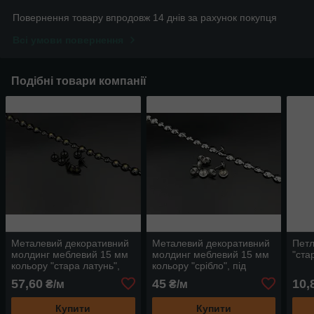
Повернення товару впродовж 14 днів за рахунок покупця
Всі умови повернення
Подібні товари компанії
Металевий декоративний
Металевий декоративний
Петл
молдинг меблевий 15 мм
молдинг меблевий 15 мм
"ста
кольору "стара латунь",
кольору "срібло", під
під гвоздики. 1м
гвоздики. 1м
57,60
45
10,
₴/м
₴/м
Купити
Купити