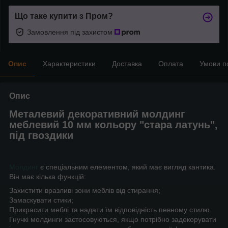
Що таке купити з Пром?
Замовлення під захистом
Опис
Характеристики
Доставка
Оплата
Умови п
Опис
Металевий декоративний молдинг
меблевий 10 мм кольору "стара латунь",
під гвоздики
Молдинг
є спеціальним елементом, який має вигляд кантика.
Він має кілька функцій:
Захистити вразливі зони меблів від стирання;
Замаскувати стики;
Прикрасити меблі та надати їм відповідність певному стилю.
Гнучкі молдинги застосовуються, якщо потрібно задекорувати