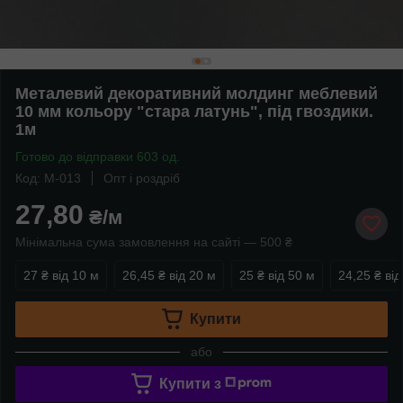
Металевий декоративний молдинг меблевий
10 мм кольору "стара латунь", під гвоздики.
1м
Готово до відправки 603 од.
Код: M-013
Опт і роздріб
27,80
₴/м
Мінімальна сума замовлення на сайті — 500 ₴
27 ₴
від 10 м
26,45 ₴
від 20 м
25 ₴
від 50 м
24,25 ₴
від
Купити
або
Купити з