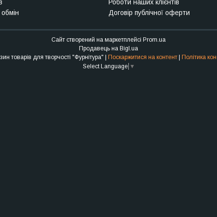
в
Роботи наших клієнтів
 обмін
Договір публічної оферти
Сайт створений на маркетплейсі
Prom.ua
Продавець на Bigl.ua
Інтернет-магазин товарів для творчості "Фурнітура" |
Поскаржитися на контент
|
Політика кон
Select Language
▼