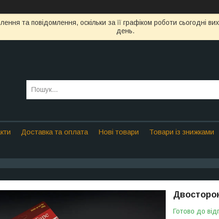
ення та повідомлення, оскільки за її графіком роботи сьогодні в
день.
кти
Доставка та оплата
Нові товари
Товари із знижками
Двосторон
Готово до від