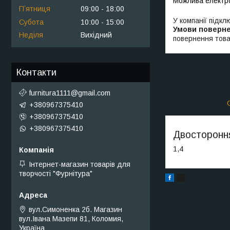
Пʼятниця
09:00
18:00
У компанії підкл
Субота
10:00
15:00
Неділя
Вихідний
повернення това
Контакти
furnitura1111@gmail.com
+380967375410
+380967375410
+380967375410
Двостороння
1,4
Інтернет-магазин товарів для
творчості "Фурнітура"
вул.Симоненка 2б. Магазин
вул.Івана Мазепи 81, Коломия,
Україна