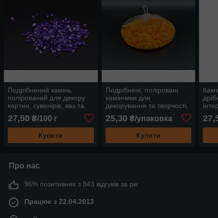
Подрібнений камінь
Подрібнені, поліровані
Камі
полірований для декору
камінчики для
дріб
картин, сувенірів, ваз та
декорування та творчості,
інте
інтер'єрів, колір бузок
у сітці 0,5 кг, великого
колі
27,50
25,30
27,
₴/100 г
₴/упаковка
розміру, помаранчеві
від 1
Купити
Купити
Про нас
96% позитивних з 843 відгуків за рік
Працює з 22.04.2013