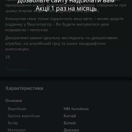
Дозвольте сайту надсилати вам
прикрашання клумб, пристовбурних кіл дерев, створюючи при
Акції 1 раз на місяць
цьому яскраві акценти в ландшафтному дизайні.
Кольорова гама тільки підкреслить ваші квіти, і зможе додати
родзинку у Ваш інтер'єр, і Ви будете милуватися цією
яскравістю і теплотою.
Декоративні камені ідеально виглядають на декоративних
клумбах, на альпійській гірці та інших ландшафтних
композиціях.
16
Приховати
Характеристики
Основні
Виробник
HM furnitura
Країна виробник
Китай
Колір
Білий
Матеріал
Дерево