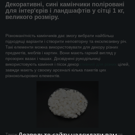
Декоративні, сині камінчики поліровані
для інтер'єрів і ландшафтів у сітці 1 кг,
великого розміру.
Різноманітність камінчиків дає змогу вибрати найбільш
підходящі варіанти і створити неповторну та ексклюзивну річ.
Такі елементи можна використовувати для декору різних
предметів, меблів і картин. Вони мають гарний вигляд у
прозорих вазах і чашах. Досвідчені рукодільниці
використовують каміння і пісок декор
ативний для різних
цілей,
завжди мають у своєму арсеналі кілька пакетів цих
різнокольорових елементів.
Також декоративне кольорове каміння використовують для