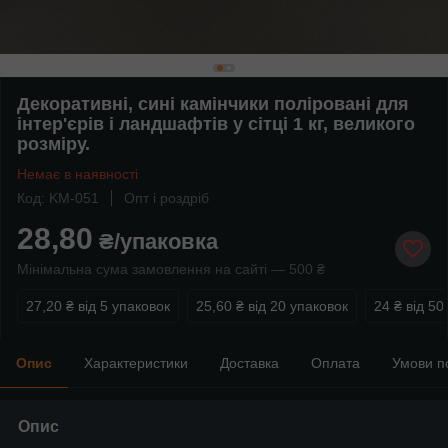
Декоративні, сині камінчики поліровані для
інтер'єрів і ландшафтів у сітці 1 кг, великого
розміру.
Немає в наявності
Код: KM-051
Опт і роздріб
28,80
₴/упаковка
Мінімальна сума замовлення на сайті — 500 ₴
27,20 ₴
від 5 упаковок
25,60 ₴
від 20 упаковок
24 ₴
від 50
Опис
Характеристики
Доставка
Оплата
Умови п
Опис