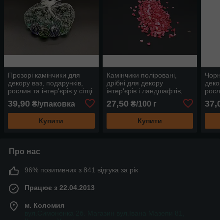
Прозорі камінчики для
Камінчики поліровані,
Чорн
декору ваз, подарунків,
дрібні для декору
деко
рослин та інтер'єрів у сітці
інтер'єрів і ландшафтів,
росли
0,4 кг, великого розміру
колір малиновий, на вагу
0,5 
39,90
27,50
37,
₴/упаковка
₴/100 г
(25мм), кольорові
від 100 г
(16м
Купити
Купити
Про нас
96% позитивних з 841 відгука за рік
Працює з 22.04.2013
м. Коломия
вул.Симоненка 2б. Магазин вул.Івана Мазепи 81,