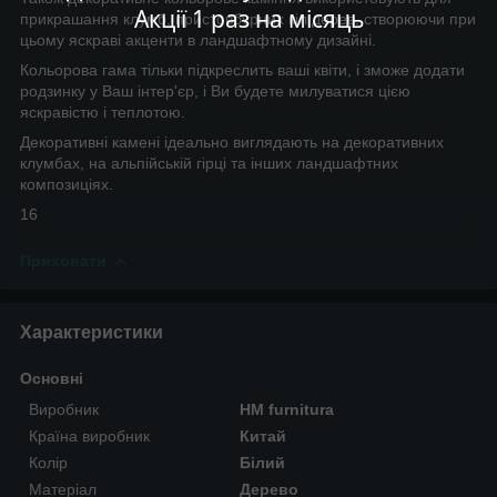
Акції 1 раз на місяць
прикрашання клумб, пристовбурних кіл дерев, створюючи при
цьому яскраві акценти в ландшафтному дизайні.
Кольорова гама тільки підкреслить ваші квіти, і зможе додати
родзинку у Ваш інтер'єр, і Ви будете милуватися цією
яскравістю і теплотою.
Декоративні камені ідеально виглядають на декоративних
клумбах, на альпійській гірці та інших ландшафтних
композиціях.
16
Приховати
Характеристики
Основні
Виробник
HM furnitura
Країна виробник
Китай
Колір
Білий
Матеріал
Дерево