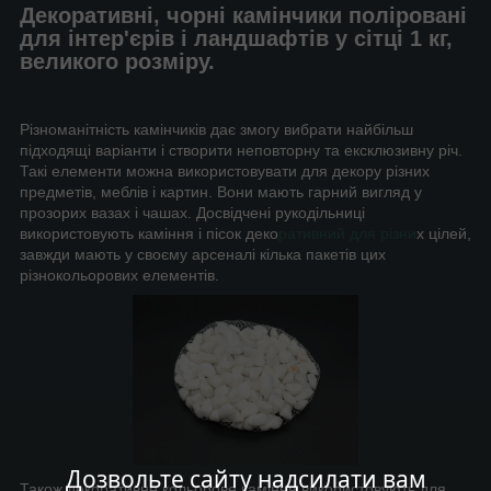
Декоративні, чорні камінчики поліровані
для інтер'єрів і ландшафтів у сітці 1 кг,
великого розміру.
Різноманітність камінчиків дає змогу вибрати найбільш
підходящі варіанти і створити неповторну та ексклюзивну річ.
Такі елементи можна використовувати для декору різних
предметів, меблів і картин. Вони мають гарний вигляд у
прозорих вазах і чашах. Досвідчені рукодільниці
використовують каміння і пісок деко
ративний для різни
х цілей,
завжди мають у своєму арсеналі кілька пакетів цих
різнокольорових елементів.
Дозвольте сайту надсилати вам
Також декоративне кольорове каміння використовують для