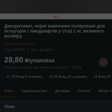
Декоративні, чорні камінчики поліровані для
інтер'єрів і ландшафтів у сітці 1 кг, великого
розміру.
Немає в наявності
Код: KM-052
Опт і роздріб
28,80
₴/упаковка
Мінімальна сума замовлення на сайті — 500 ₴
27,20 ₴
від 5 упаковок
25,60 ₴
від 20 упаковок
24 ₴
від 50
Опис
Характеристики
Доставка
Оплата
Умови п
Опис