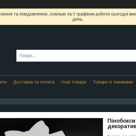
ення та повідомлення, оскільки за її графіком роботи сьогодні в
день.
кти
Доставка та оплата
Нові товари
Товари із знижками
Пінобокси
декоратив