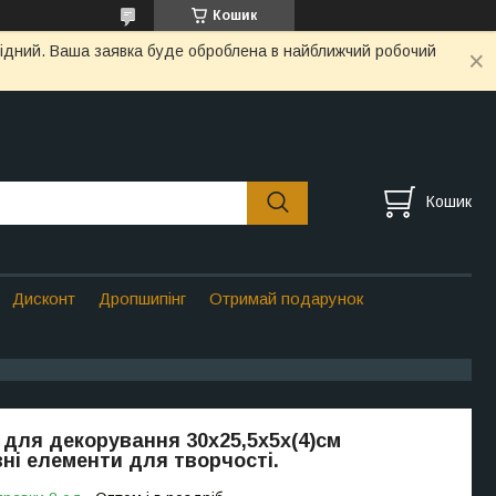
Кошик
ихідний. Ваша заявка буде оброблена в найближчий робочий
Кошик
Дисконт
Дропшипінг
Отримай подарунок
 для декорування 30х25,5х5х(4)см
ні елементи для творчості.