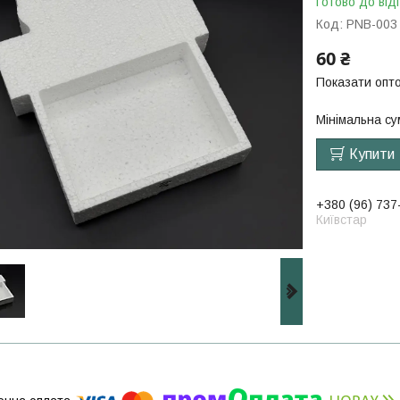
Готово до від
Код:
PNB-003
60 ₴
Показати опто
Мінімальна су
Купити
+380 (96) 737
Київстар