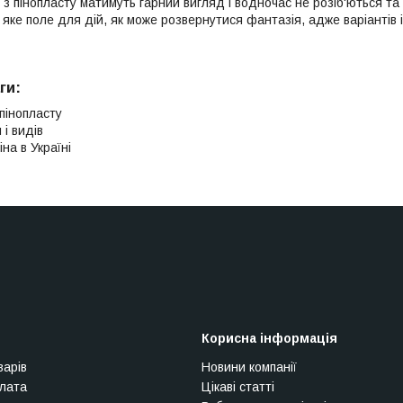
 з пінопласту матимуть гарний вигляд і водночас не розіб'ються т
А яке поле для дій, як може розвернутися фантазія, адже варіантів
ги:
 пінопласту
 і видів
на в Україні
Корисна інформація
варів
Новини компанії
плата
Цікаві статті