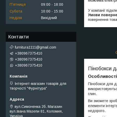
Пʼятниця
09:00
18:00
У компанії підкл
Субота
10:00
15:00
Неділя
Вихідний
повернення това
Контакти
furnitura1111@gmail.com
+380967375410
+380967375410
+380967375410
Пінобокси д
Особливості 
Інтернет-магазин товарів для
Пінобокси для д
творчості "Фурнітура"
використовуютьс
глин.
Ви зможете зроби
елементи інтер'
вул.Симоненка 2б. Магазин
недорого.
вул.Івана Мазепи 81, Коломия,
Україна