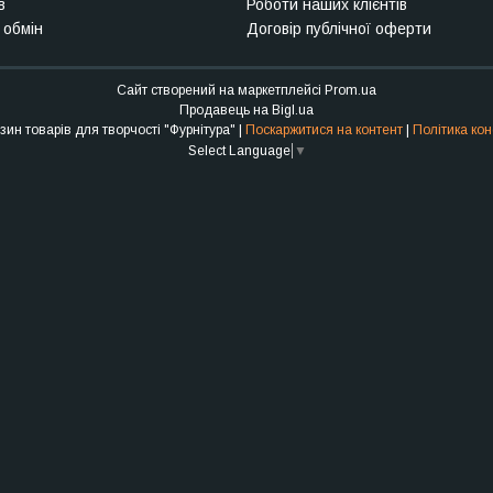
в
Роботи наших клієнтів
 обмін
Договір публічної оферти
Сайт створений на маркетплейсі
Prom.ua
Продавець на Bigl.ua
Інтернет-магазин товарів для творчості "Фурнітура" |
Поскаржитися на контент
|
Політика кон
Select Language
▼