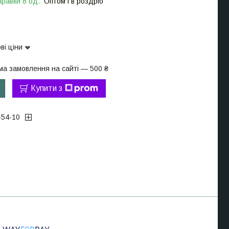
правки 8 од.
Оптом і в роздріб
ві ціни
ма замовлення на сайті — 500 ₴
Купити з
-54-10