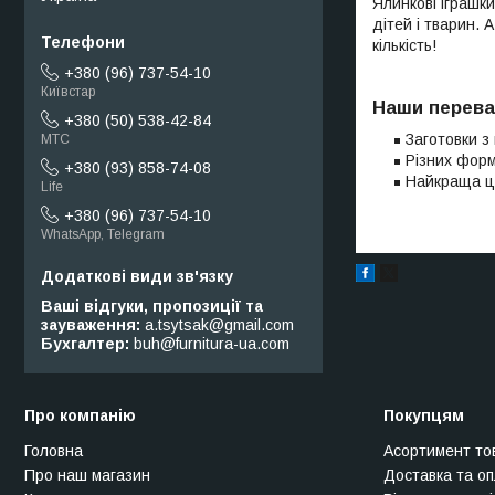
Ялинкові іграшки
дітей і тварин. 
кількість!
+380 (96) 737-54-10
Київстар
Наши перева
+380 (50) 538-42-84
Заготовки з
МТС
Різних форм
+380 (93) 858-74-08
Найкраща ці
Life
+380 (96) 737-54-10
WhatsApp, Telegram
Ваші відгуки, пропозиції та
зауваження
a.tsytsak@gmail.com
Бухгалтер
buh@furnitura-ua.com
Про компанію
Покупцям
Головна
Асортимент то
Про наш магазин
Доставка та о