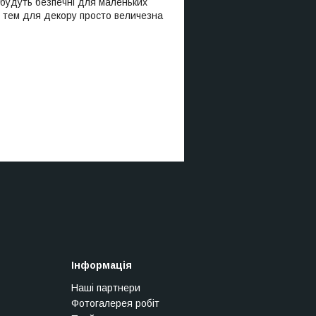
а будуть безпечні для маленьких
 і тем для декору просто величезна
Інформація
Наші партнери
Фотогалерея робіт