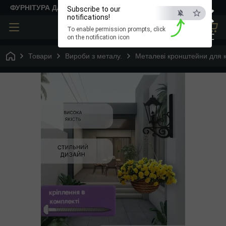
×
ФУРНІТУРА ДЛЯ ТВОРЧОСТІ
Subscribe to our
notifications!
To enable permission prompts, click
ESC
on the notification icon
Товари
Вироби з металу.
Металеві кронштейни для к