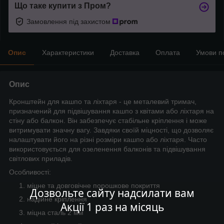
Що таке купити з Пром?
Замовлення під захистом
Опис
Характеристики
Доставка
Оплата
Умови п
Опис
Кронштейн для кашпо та ліхтаря - це металевий тримач,
призначений для підвішування кашпо з квітами або ліхтаря на
стіну або балкон. Він забезпечує стабільне кріплення і може
витримувати значну вагу. Завдяки своїй міцності, що дозволяє
налаштувати його на різні розміри кашпо або ліхтаря. Часто
використовується для озеленення балконів та підвішування
світлових приладів.
Особливості:
міцне та довговічне порошкове покриття
Дозвольте сайту надсилати вам
надійне кріплення
Акції 1 раз на місяць
міцна сталь 2 мм