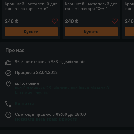
Кронштейн металевий для
Кронштейн металевий для
Крон
кашпо і ліхтаря "Коти"
кашпо і ліхтаря "Фея"
кашп
240
240
240
₴
₴
Купити
Купити
Про нас
96% позитивних з 838 відгуків за рік
Працює з 22.04.2013
м. Коломия
вул.Симоненка 2б. Магазин вул.Івана Мазепи 81,
Коломия, Україна
Контакти
Сьогодні працює з 09:00 до 18:00
Показати весь графік роботи