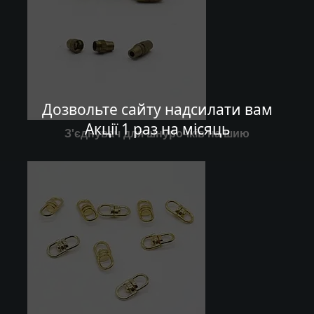
Дозвольте сайту надсилати вам
Акції 1 раз на місяць
З'єднувач для шнурочків на шию