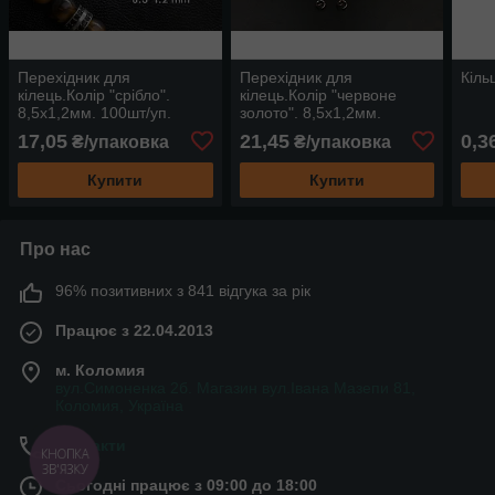
Перехідник для
Перехідник для
Кіль
кілець.Колір "срібло".
кілець.Колір "червоне
8,5х1,2мм. 100шт/уп.
золото". 8,5х1,2мм.
100шт/уп.
17,05
21,45
0,3
₴/упаковка
₴/упаковка
Купити
Купити
Про нас
96% позитивних з 841 відгука за рік
Працює з 22.04.2013
м. Коломия
вул.Симоненка 2б. Магазин вул.Івана Мазепи 81,
Коломия, Україна
Контакти
Сьогодні працює з 09:00 до 18:00