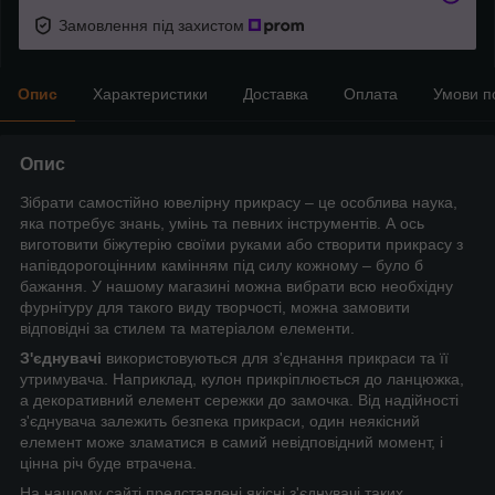
Замовлення під захистом
Опис
Характеристики
Доставка
Оплата
Умови п
Опис
Зібрати самостійно ювелірну прикрасу – це особлива наука,
яка потребує знань, умінь та певних інструментів. А ось
виготовити біжутерію своїми руками або створити прикрасу з
напівдорогоцінним камінням під силу кожному – було б
бажання. У нашому магазині можна вибрати всю необхідну
фурнітуру для такого виду творчості, можна замовити
відповідні за стилем та матеріалом елементи.
З'єднувачі
використовуються для з'єднання прикраси та її
утримувача. Наприклад, кулон прикріплюється до ланцюжка,
а декоративний елемент сережки до замочка. Від надійності
з'єднувача залежить безпека прикраси, один неякісний
елемент може зламатися в самий невідповідний момент, і
цінна річ буде втрачена.
На нашому сайті представлені якісні з'єднувачі таких