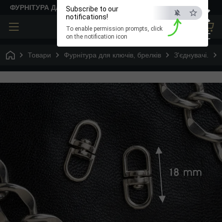
×
ФУРНІТУРА ДЛЯ ТВОРЧОСТІ
Subscribe to our
notifications!
To enable permission prompts, click
ESC
on the notification icon
Товари
Фурнітура для ключів, брелків
З'єднувачі.