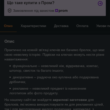
Що таке купити з Пром?
Замовлення під захистом
Опис
Характеристики
Доставка
Оплата
Умови п
Опис
Практично на кожній зв'язці ключів ми бачимо брелок, що має
свою невелику історію. Підвіски на ключах можуть нести різне
навантаження:
функціональне – невеликий ніж, відкривачка, компас,
штопор, свисток та багато іншого;
декоративне – радуюча око куплена або подарована
дрібничка;
рекламне – невеликий предмет із нанесеним
логотипом або фото продукту.
На нашому сайті ви знайдете
акрилові заготовки
для
брелоків, які можна використовувати як для рекламних цілей,
так і для виготовлення милого подарунка, наприклад, з