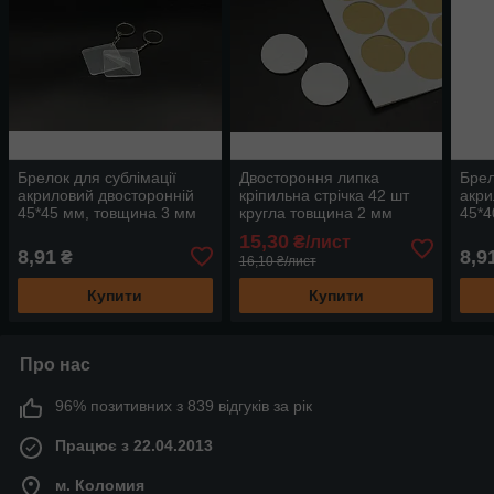
Брелок для сублімації
Двостороння липка
Брел
акриловий двосторонній
кріпильна стрічка 42 шт
акри
45*45 мм, товщина 3 мм
кругла товщина 2 мм
45*4
ширина 40 мм білий
15,30
₴/лист
8,91
8,9
₴
16,10 ₴/лист
Купити
Купити
Про нас
96% позитивних з 839 відгуків за рік
Працює з 22.04.2013
м. Коломия