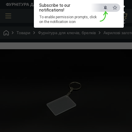
×
ФУРНІТУРА ДЛЯ ТВОРЧОСТІ
Subscribe to our
notifications!
To enable permission prompts, click
ESC
on the notification icon
Товари
Фурнітура для ключів, брелків
Акрилові загот