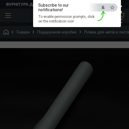
×
ФУРНІТУРА ДЛЯ ТВОРЧОСТІ
Subscribe to our
notifications!
To enable permission prompts, click
ESC
on the notification icon
Товари
Подарункові коробки
Плівка для квітів в лист