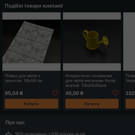
Подібні товари компанії
Плівка для квітів з
Флористичні поливалки
Плів
принтом. 58х58 см
для квітів металеве Колір
Черв
жовтий. 58х63х50мм
95,04
49,50
102
₴
₴
Купити
Купити
Про нас
96% позитивних з 838 відгуків за рік