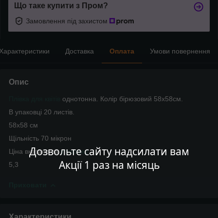
Що таке купити з Пром?
Замовлення під захистом
Характеристики
Доставка
Оплата
Умови повернення
Опис
Плівка для квітів
однотонна. Колір бірюзовий 58х58см.
В упаковці 20 листів.
58х58 см
Щільність 70 мікрон
Дозвольте сайту надсилати вам
Ціна вказана за
упаковку.
Акції 1 раз на місяць
5,3
Приховати
Характеристики