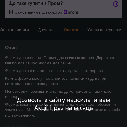
Що таке купити з Пром?
Замовлення під захистом
Характеристики
Доставка
Оплата
Умови повернення
Опис
Форма для світіння. Форма для свічок із дерева. Дерев'яне
кашпо для свічок. Форма для свічки
Форми для заливання свічок із натурального дерева.
Кожна форма має унікальний зовнішній вигляд, попри
виготовлення з однієї дошки.
Неповторний зовнішній вигляд, дуже приємна тактильно
фактура.
Дозвольте сайту надсилати вам
Форма, кашпо може бути змінена під макет або побажання
Акції 1 раз на місяць
замовника. Можливе виготовлення навіть невеликих накладів
під замовлення.
Приховати