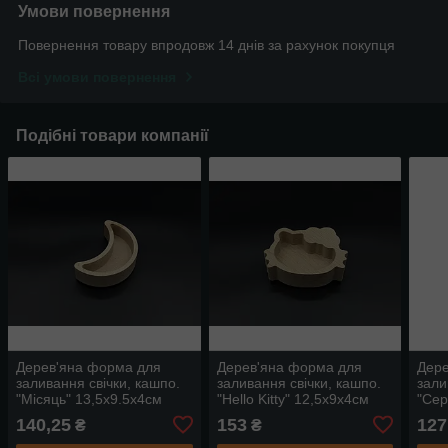
Умови повернення
Повернення товару впродовж 14 днів за рахунок покупця
Всі умови повернення
Подібні товари компанії
Дерев'яна форма для
Дерев'яна форма для
Дере
заливання свічки, кашпо.
заливання свічки, кашпо.
зали
"Місяць" 13,5х9.5x4см
"Hello Kitty" 12,5х9х4см
"Сер
(12х4.2х2.7см)
140,25
153
127
₴
₴