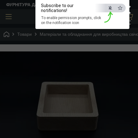
×
ФУРНІТУРА ДЛЯ ТВОРЧОСТІ
Subscribe to our
notifications!
To enable permission prompts, click
ESC
on the notification icon
Товари
Матеріали та обладнання для виробництва свіч