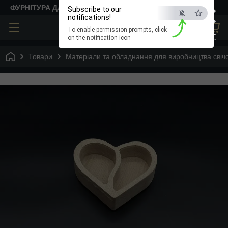
×
ФУРНІТУРА ДЛЯ ТВОРЧОСТІ
Subscribe to our
notifications!
To enable permission prompts, click
ESC
on the notification icon
Товари
Матеріали та обладнання для виробництва свіч