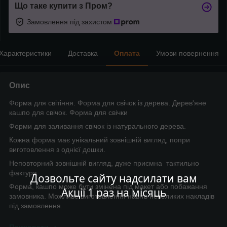
Що таке купити з Пром?
Замовлення під захистом
Характеристики
Доставка
Оплата
Умови повернення
Опис
Форма для світіння. Форма для свічок із дерева. Дерев'яне
кашпо для свічок. Форма для свічки
Форми для заливання свічок із натурального дерева.
Кожна форма має унікальний зовнішній вигляд, попри
виготовлення з однієї дошки.
Неповторний зовнішній вигляд, дуже приємна тактильно
фактура.
Дозвольте сайту надсилати вам
Форма, кашпо може бути змінена під макет або побажання
Акції 1 раз на місяць
замовника. Можливе виготовлення навіть невеликих накладів
під замовлення.
Приховати