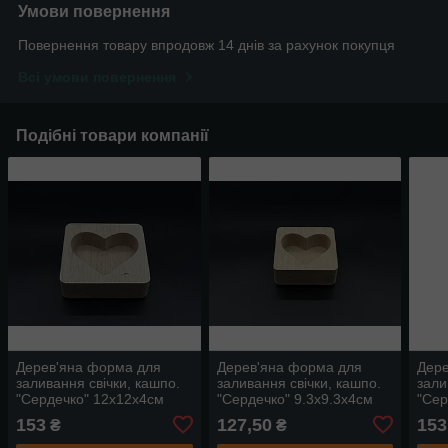
Умови повернення
Повернення товару впродовж 14 днів за рахунок покупця
Всі умови повернення
Подібні товари компанії
Дерев'яна форма для
Дерев'яна форма для
Дере
заливання свічки, кашпо.
заливання свічки, кашпо.
зали
"Сердечко" 12х12x4см
"Сердечко" 9.3x9.3х4см
"Сер
(10х7х2,7см)
(7.5х5.5х2,7см)
(12х
153
127,50
153
₴
₴