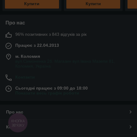
Купити
Купити
Про нас
96% позитивних з 843 відгуків за рік
Працює з 22.04.2013
м. Коломия
вул.Симоненка 2б. Магазин вул.Івана Мазепи 81,
Коломия, Україна
Контакти
Сьогодні працює з 09:00 до 18:00
Показати весь графік роботи
Про нас
КНОПКА
ЗВ'ЯЗКУ
Контакти