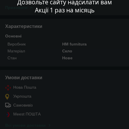
Дозвольте сайту надсилати вам
Приховати
Акції 1 раз на місяць
Характеристики
Основні
Виробник
HM furnitura
Матеріал
Скло
Стан
Нове
Умови доставки
Нова Пошта
Укрпошта
Самовивіз
Meest ПОШТА
Всі умови доставки