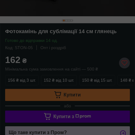
Фотокамінь для сублімації 14 см глянець
Готово до відправки 14 од.
Код: STON-05
Опт і роздріб
162
₴
Мінімальна сума замовлення на сайті — 500 ₴
156 ₴
від 3 шт.
152 ₴
від 10 шт.
150 ₴
від 15 шт.
148 ₴
в
Купити
або
Купити з
Що таке купити з Пром?