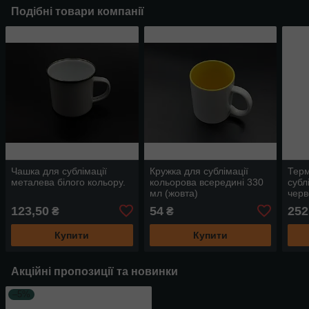
Подібні товари компанії
Чашка для сублімації
Кружка для сублімації
Тер
металева білого кольору.
кольорова всередині 330
субл
мл (жовта)
черв
123,50
54
252
₴
₴
Купити
Купити
Акційні пропозиції та новинки
–5%