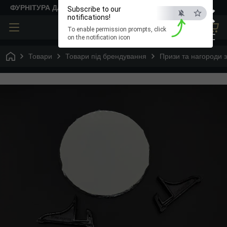
×
ФУРНІТУРА ДЛЯ ТВОРЧОСТІ
Subscribe to our
notifications!
To enable permission prompts, click
ESC
on the notification icon
Товари
Товари під брендування
Призи та нагороди з