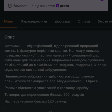
Замовлення під захистом
Опис
Характеристики
Доставка
Оплата
Умови п
Опис
Фотокамінь – відшліфований, відполірований природний
камінь, із фактурно нерівними краями. На гладку лицьову
поверхню кам'яної пластини нанесений спеціальний шар
сублімації для перенесення зображення методом сублімації.
Камінь стійкий до механічних пошкоджень, подряпин, їх легко
видаляється пил та інші забруднення.
Перенесення зображення здійснюється за допомогою
планшетного термопресса або вакуумномного 3D преса.
Разом з підставкою упакований в картонну коробку.
Температура перенесення близько 200 градусів
Час перенесення близько 120 секунд.
9