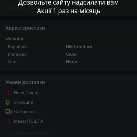
Дозвольте сайту надсилати вам
Приховати
Акції 1 раз на місяць
Характеристики
Основні
Виробник
HM furnitura
Матеріал
Скло
Стан
Нове
Умови доставки
Нова Пошта
Укрпошта
Самовивіз
Meest ПОШТА
Всі умови доставки