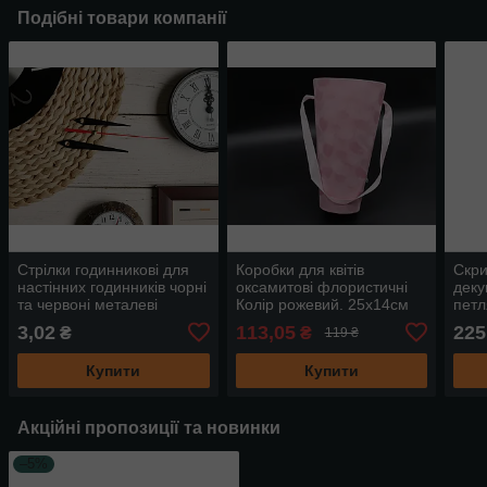
Подібні товари компанії
Стрілки годинникові для
Коробки для квітів
Скри
настінних годинників чорні
оксамитові флористичні
деку
та червоні металеві
Колір рожевий. 25х14см
петл
глянцеві 3 стрілки в наборі
3,02
113,05
225
₴
₴
119 ₴
9х9.5х7.5 см
Купити
Купити
Акційні пропозиції та новинки
–5%