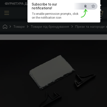
×
ФУРНІТУРА ДЛЯ ТВОРЧОСТІ
Subscribe to our
notifications!
To enable permission prompts, click
ESC
on the notification icon
Товари
Товари під брендування
Призи та нагороди з