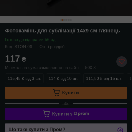
Фотокамінь для сублімації 14х9 см глянець
Готово до відправки 56 од.
Код: STON-06
Опт і роздріб
117
₴
Мінімальна сума замовлення на сайті — 500 ₴
115,45 ₴
від 3 шт.
114 ₴
від 10 шт.
111,80 ₴
від 15 шт.
1
Купити
або
Купити з
Що таке купити з Пром?