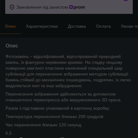
Замовлення під захистом
Опис
Характеристики
Доставка
Оплата
Умови п
Опис
Фотокамінь – відшліфований, відполірований природний
камінь, із фактурно нерівними краями. На гладку лицьову
поверхню кам'яної пластини нанесений спеціальний шар
сублімації для перенесення зображення методом сублімації.
Камінь стійкий до механічних пошкоджень, подряпин, їх легко
видаляється пил та інші забруднення.
Перенесення зображення здійснюється за допомогою
планшетного термопресса або вакуумномного 3D преса.
Разом з підставкою упакований в картонну коробку.
Температура перенесення близько 200 градусів
Час перенесення близько 120 секунд.
6,5