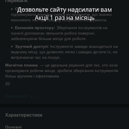
Переваги:
Дозвольте сайту надсилати вам
Організованість:
Магнітна панель дозволяє
підтримувати порядок серед інструментів, що значно
Акції 1 раз на місяць
економить час при пошуку потрібного інструмента.
Економія простору:
Зберігання інструментів на
панелі допомагає звільнити робочі поверхні,
забезпечуючи більше місця для роботи.
Зручний доступ:
Інструменти завжди знаходяться на
видному місці, що дозволяє легко і швидко дістати їх, не
витрачаючи час на пошук.
Магнітна планка
— це ідеальне рішення для тих, хто хоче
організувати робоче місце, зробити зберігання інструментів
більш зручним і ефективним.
20
Приховати
Характеристики
Основні