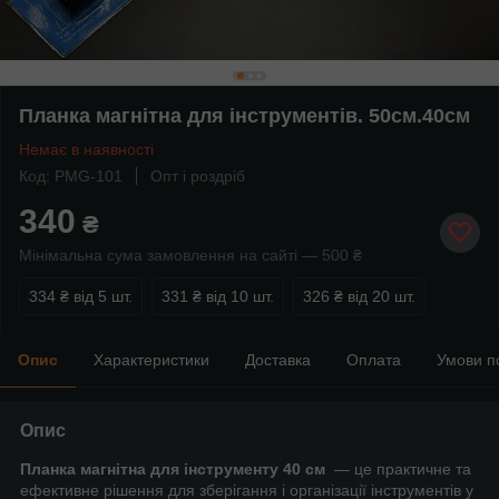
Планка магнітна для інструментів. 50см.40см
Немає в наявності
Код: PMG-101
Опт і роздріб
340
₴
Мінімальна сума замовлення на сайті — 500 ₴
334 ₴
від 5 шт.
331 ₴
від 10 шт.
326 ₴
від 20 шт.
Опис
Характеристики
Доставка
Оплата
Умови п
Опис
Планка магнітна для інструменту 40 см
— це практичне та
ефективне рішення для зберігання і організації інструментів у