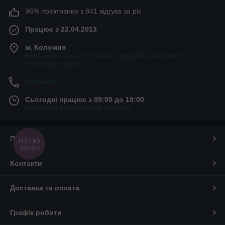
96% позитивних з 841 відгука за рік
Працює з 22.04.2013
м. Коломия
вул.Симоненка 2б. Магазин вул.Івана Мазепи 81,
Коломия, Україна
Контакти
Сьогодні працює з 09:00 до 18:00
Показати весь графік роботи
Про нас
КНОПКА
ЗВ'ЯЗКУ
Контакти
Доставка та оплата
Графік роботи