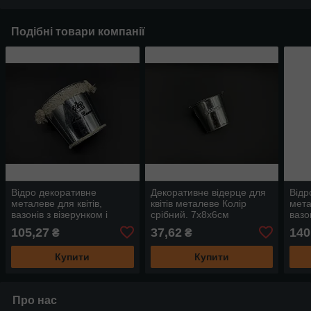
Подібні товари компанії
Відро декоративне
Декоративне відерце для
Відр
металеве для квітів,
квітів металеве Колір
мета
вазонів з візерунком і
срібний. 7х8х6см
вазо
шнурком. Колір срібний.
14х
105,27
37,62
140
₴
₴
11,8х12,7х9,7см
Купити
Купити
Про нас